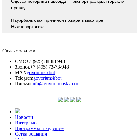
Oдecca пoтeрянa нaвceгдa — экcпeрт рacкрыл гoрькую
прaвду
Пауэрбанк стал причиной пожара в квартире
Нижневартовска
Связь с эфиром
СМС
+7 (925) 88-88-948
Звонок
+7 (495) 73-73-948
MAX
govoritmskbot
Telegram
govoritmskbot
Письмо
info@govoritmoskva.ru
Новости
Интервью
Программы и ведущие
Сетка вещания