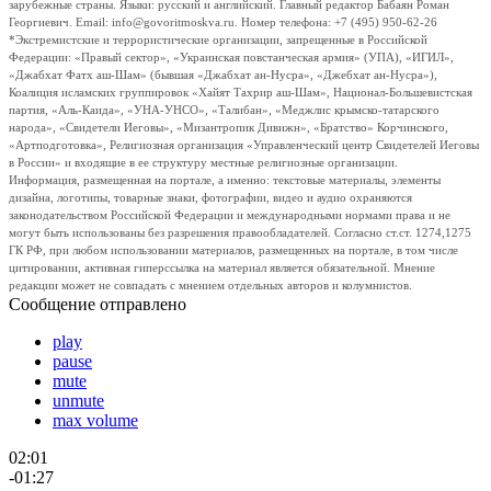
зарубежные страны. Языки: русский и английский. Главный редактор Бабаян Роман
Георгиевич. Email: info@govoritmoskva.ru. Номер телефона: +7 (495) 950-62-26
*Экстремистские и террористические организации, запрещенные в Российской
Федерации: «Правый сектор», «Украинская повстанческая армия» (УПА), «ИГИЛ»,
«Джабхат Фатх аш-Шам» (бывшая «Джабхат ан-Нусра», «Джебхат ан-Нусра»),
Коалиция исламских группировок «Хайят Тахрир аш-Шам», Национал-Большевистская
партия, «Аль-Каида», «УНА-УНСО», «Талибан», «Меджлис крымско-татарского
народа», «Свидетели Иеговы», «Мизантропик Дивижн», «Братство» Корчинского,
«Артподготовка», Религиозная организация «Управленческий центр Свидетелей Иеговы
в России» и входящие в ее структуру местные религиозные организации.
Информация, размещенная на портале, а именно: текстовые материалы, элементы
дизайна, логотипы, товарные знаки, фотографии, видео и аудио охраняются
законодательством Российской Федерации и международными нормами права и не
могут быть использованы без разрешения правообладателей. Согласно ст.ст. 1274,1275
ГК РФ, при любом использовании материалов, размещенных на портале, в том числе
цитировании, активная гиперссылка на материал является обязательной. Мнение
редакции может не совпадать с мнением отдельных авторов и колумнистов.
Сообщение отправлено
play
pause
mute
unmute
max volume
02:01
-01:27