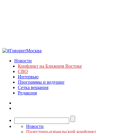
Новости
Конфликт на Ближнем Востоке
СВО
Интервью
Программы и ведущие
Сетка вещания
Редакция
Новости
Палестино-израильский конфликт