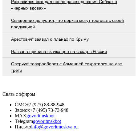
Разразился скандал после расследования Собчак о
«черных вдовах»
Священник допустил, что церкви могут торговать своей
продукцией
Арестович* заявил о планах по Крыму
Названа причина скачка цен на сахар в России
Оверчук: товарооборот с Арменией сократился на две
трети
Связь с эфиром
СМС
+7 (925) 88-88-948
Звонок
+7 (495) 73-73-948
MAX
govoritmskbot
Telegram
govoritmskbot
Письмо
info@govoritmoskva.ru