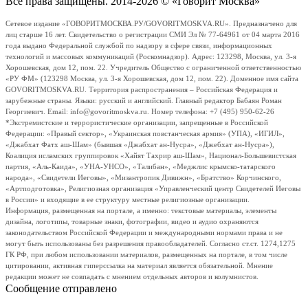
Все права защищены. 2014-2026 © «Говорит Москва»
Сетевое издание «ГОВОРИТМОСКВА.РУ/GOVORITMOSKVA.RU». Предназначено для
лиц старше 16 лет. Свидетельство о регистрации СМИ Эл № 77-64961 от 04 марта 2016
года выдано Федеральной службой по надзору в сфере связи, информационных
технологий и массовых коммуникаций (Роскомнадзор). Адрес: 123298, Москва, ул. 3-я
Хорошевская, дом 12, пом. 22. Учредитель Общество с ограниченной ответственностью
«РУ ФМ» (123298 Москва, ул. 3-я Хорошевская, дом 12, пом. 22). Доменное имя сайта
GOVORITMOSKVA.RU. Территория распространения – Российская Федерация и
зарубежные страны. Языки: русский и английский. Главный редактор Бабаян Роман
Георгиевич. Email: info@govoritmoskva.ru. Номер телефона: +7 (495) 950-62-26
*Экстремистские и террористические организации, запрещенные в Российской
Федерации: «Правый сектор», «Украинская повстанческая армия» (УПА), «ИГИЛ»,
«Джабхат Фатх аш-Шам» (бывшая «Джабхат ан-Нусра», «Джебхат ан-Нусра»),
Коалиция исламских группировок «Хайят Тахрир аш-Шам», Национал-Большевистская
партия, «Аль-Каида», «УНА-УНСО», «Талибан», «Меджлис крымско-татарского
народа», «Свидетели Иеговы», «Мизантропик Дивижн», «Братство» Корчинского,
«Артподготовка», Религиозная организация «Управленческий центр Свидетелей Иеговы
в России» и входящие в ее структуру местные религиозные организации.
Информация, размещенная на портале, а именно: текстовые материалы, элементы
дизайна, логотипы, товарные знаки, фотографии, видео и аудио охраняются
законодательством Российской Федерации и международными нормами права и не
могут быть использованы без разрешения правообладателей. Согласно ст.ст. 1274,1275
ГК РФ, при любом использовании материалов, размещенных на портале, в том числе
цитировании, активная гиперссылка на материал является обязательной. Мнение
редакции может не совпадать с мнением отдельных авторов и колумнистов.
Сообщение отправлено