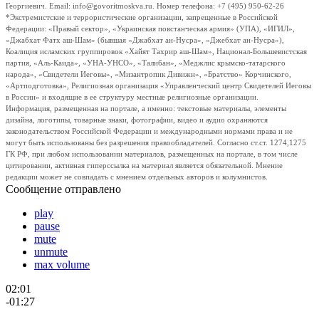
Георгиевич. Email: info@govoritmoskva.ru. Номер телефона: +7 (495) 950-62-26
*Экстремистские и террористические организации, запрещенные в Российской
Федерации: «Правый сектор», «Украинская повстанческая армия» (УПА), «ИГИЛ»,
«Джабхат Фатх аш-Шам» (бывшая «Джабхат ан-Нусра», «Джебхат ан-Нусра»),
Коалиция исламских группировок «Хайят Тахрир аш-Шам», Национал-Большевистская
партия, «Аль-Каида», «УНА-УНСО», «Талибан», «Меджлис крымско-татарского
народа», «Свидетели Иеговы», «Мизантропик Дивижн», «Братство» Корчинского,
«Артподготовка», Религиозная организация «Управленческий центр Свидетелей Иеговы
в России» и входящие в ее структуру местные религиозные организации.
Информация, размещенная на портале, а именно: текстовые материалы, элементы
дизайна, логотипы, товарные знаки, фотографии, видео и аудио охраняются
законодательством Российской Федерации и международными нормами права и не
могут быть использованы без разрешения правообладателей. Согласно ст.ст. 1274,1275
ГК РФ, при любом использовании материалов, размещенных на портале, в том числе
цитировании, активная гиперссылка на материал является обязательной. Мнение
редакции может не совпадать с мнением отдельных авторов и колумнистов.
Сообщение отправлено
play
pause
mute
unmute
max volume
02:01
-01:27