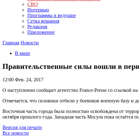
СВО
Интервью
Программы и ведущие
Сетка вещания
Редакция
Приложение
Главная
Новости
В мире
Правительственные силы вошли в перв
12:00
Фев. 24, 2017
О наступлении сообщает агентство France-Presse со ссылкой н
Отмечается, что силовики отбили у боевиков военную базу и д
Восточная часть города была полностью освобождена от терро
октября прошлого года. Западная часть Мосула пока остаётся п
Версия для печати
Все новости