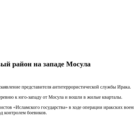
ый район на западе Мосула
а заявление представителя антитеррористической службы Ирака.
еревню к юго-западу от Мосула и вошли в жилые кварталы.
ристов «Исламского государства» в ходе операции иракских вое
од контролем боевиков.