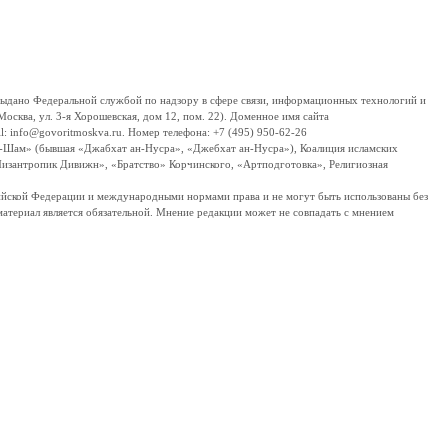
дано Федеральной службой по надзору в сфере связи, информационных технологий и
сква, ул. 3-я Хорошевская, дом 12, пом. 22). Доменное имя сайта
 info@govoritmoskva.ru. Номер телефона: +7 (495) 950-62-26
ш-Шам» (бывшая «Джабхат ан-Нусра», «Джебхат ан-Нусра»), Коалиция исламских
изантропик Дивижн», «Братство» Корчинского, «Артподготовка», Религиозная
ссийской Федерации и международными нормами права и не могут быть использованы без
материал является обязательной. Мнение редакции может не совпадать с мнением