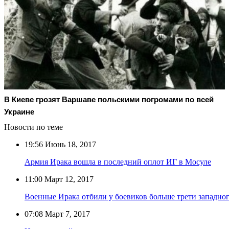
В Киеве грозят Варшаве польскими погромами по всей
Украине
Новости по теме
19:56
Июнь 18, 2017
Армия Ирака вошла в последний оплот ИГ в Мосуле
11:00
Март 12, 2017
Военные Ирака отбили у боевиков больше трети западно
07:08
Март 7, 2017