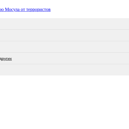
ю Мосула от террористов
других