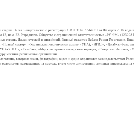
ше 16 лет. Свидетельство о регистрации СМИ Эл № 77-64961 от 04 марта 2016 года вы
ом 12, пом. 22. Учредитель Общество с ограниченной ответственностью «РУ ФМ» (123298 Мо
траны. Языки: русский и английский. Главный редактор Бабаян Роман Георгиевич. Email:
и: «Правый сектор», «Украинская повстанческая армия» (УПА), «ИГИЛ», «Джабхат Фатх а
«УНА-УНСО», «Талибан», «Меджлис крымско-татарского народа», «Свидетели Иеговы», «М
туру местные религиозные организации.
, логотипы, товарные знаки, фотографии, видео и аудио охраняются законодательством Ро
и материалов, размещенных на портале, в том числе цитировании, активная гиперссылка на 