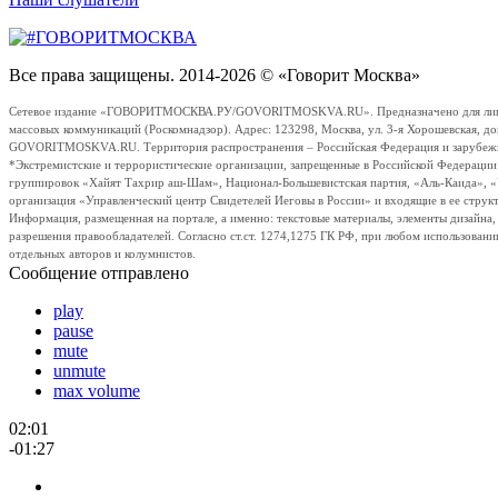
Все права защищены. 2014-2026 © «Говорит Москва»
Сетевое издание «ГОВОРИТМОСКВА.РУ/GOVORITMOSKVA.RU». Предназначено для лиц стар
массовых коммуникаций (Роскомнадзор). Адрес: 123298, Москва, ул. 3-я Хорошевская, д
GOVORITMOSKVA.RU. Территория распространения – Российская Федерация и зарубежные с
*Экстремистские и террористические организации, запрещенные в Российской Федераци
группировок «Хайят Тахрир аш-Шам», Национал-Большевистская партия, «Аль-Каида», 
организация «Управленческий центр Свидетелей Иеговы в России» и входящие в ее струк
Информация, размещенная на портале, а именно: текстовые материалы, элементы дизайна
разрешения правообладателей. Согласно ст.ст. 1274,1275 ГК РФ, при любом использовани
отдельных авторов и колумнистов.
Сообщение отправлено
play
pause
mute
unmute
max volume
02:01
-01:27