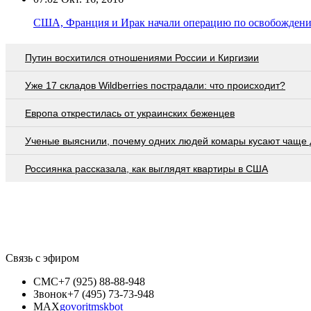
США, Франция и Ирак начали операцию по освобождени
Путин восхитился отношениями России и Киргизии
Уже 17 складов Wildberries пострадали: что происходит?
Европа открестилась от украинских беженцев
Ученые выяснили, почему одних людей комары кусают чаще 
Россиянка рассказала, как выглядят квартиры в США
Связь с эфиром
СМС
+7 (925) 88-88-948
Звонок
+7 (495) 73-73-948
MAX
govoritmskbot