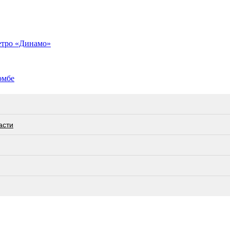
етро «Динамо»
омбе
асти