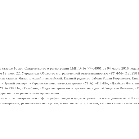
ше 16 лет. Свидетельство о регистрации СМИ Эл № 77-64961 от 04 марта 2016 года вы
ом 12, пом. 22. Учредитель Общество с ограниченной ответственностью «РУ ФМ» (123298 Мо
траны. Языки: русский и английский. Главный редактор Бабаян Роман Георгиевич. Email:
и: «Правый сектор», «Украинская повстанческая армия» (УПА), «ИГИЛ», «Джабхат Фатх а
«УНА-УНСО», «Талибан», «Меджлис крымско-татарского народа», «Свидетели Иеговы», «М
туру местные религиозные организации.
, логотипы, товарные знаки, фотографии, видео и аудио охраняются законодательством Ро
и материалов, размещенных на портале, в том числе цитировании, активная гиперссылка на 