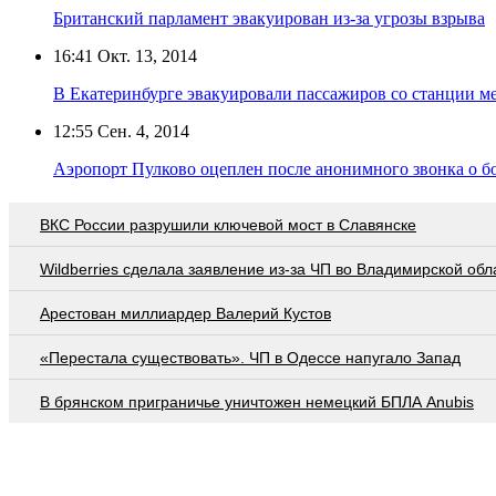
Британский парламент эвакуирован из-за угрозы взрыва
16:41
Окт. 13, 2014
В Екатеринбурге эвакуировали пассажиров со станции м
12:55
Сен. 4, 2014
Аэропорт Пулково оцеплен после анонимного звонка о б
ВКС России разрушили ключевой мост в Славянске
Wildberries cделала заявление из-за ЧП во Владимирской обл
Арестован миллиардер Валерий Кустов
«Перестала существовать». ЧП в Одессе напугало Запад
В брянском приграничье уничтожен немецкий БПЛА Anubis