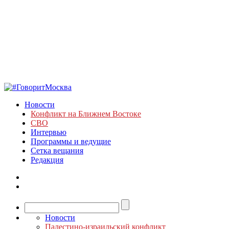
Новости
Конфликт на Ближнем Востоке
СВО
Интервью
Программы и ведущие
Сетка вещания
Редакция
Новости
Палестино-израильский конфликт