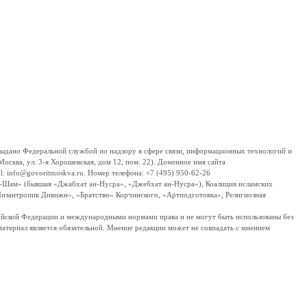
дано Федеральной службой по надзору в сфере связи, информационных технологий и
сква, ул. 3-я Хорошевская, дом 12, пом. 22). Доменное имя сайта
 info@govoritmoskva.ru. Номер телефона: +7 (495) 950-62-26
ш-Шам» (бывшая «Джабхат ан-Нусра», «Джебхат ан-Нусра»), Коалиция исламских
изантропик Дивижн», «Братство» Корчинского, «Артподготовка», Религиозная
ссийской Федерации и международными нормами права и не могут быть использованы без
материал является обязательной. Мнение редакции может не совпадать с мнением