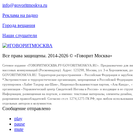
info@govoritmoskva.ru
Реклама на радио
Города вещания
Наши слушатели
Все права защищены. 2014-2026 © «Говорит Москва»
Сетевое издание «ГОВОРИТМОСКВА.РУ/GOVORITMOSKVA.RU». Предназначено для лиц стар
массовых коммуникаций (Роскомнадзор). Адрес: 123298, Москва, ул. 3-я Хорошевская, д
GOVORITMOSKVA.RU. Территория распространения – Российская Федерация и зарубежные с
*Экстремистские и террористические организации, запрещенные в Российской Федераци
группировок «Хайят Тахрир аш-Шам», Национал-Большевистская партия, «Аль-Каида», 
организация «Управленческий центр Свидетелей Иеговы в России» и входящие в ее струк
Информация, размещенная на портале, а именно: текстовые материалы, элементы дизайна
разрешения правообладателей. Согласно ст.ст. 1274,1275 ГК РФ, при любом использовани
отдельных авторов и колумнистов.
Сообщение отправлено
play
pause
mute