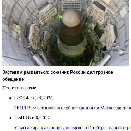
Заставим раскаяться: союзник России дал грозное
обещание
Новости по теме
12:03
Фев. 26, 2024
РЕН ТВ: участников «голой вечеринки» в Москве доста
13:41
Окт. 6, 2017
У пассажира в аэропорту шведского Гетеборга нашли взр