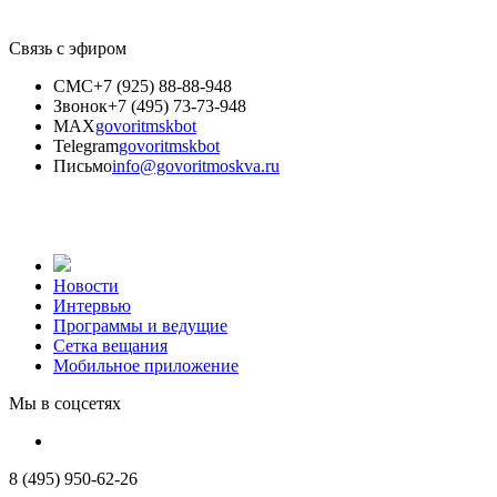
Связь с эфиром
СМС
+7 (925) 88-88-948
Звонок
+7 (495) 73-73-948
MAX
govoritmskbot
Telegram
govoritmskbot
Письмо
info@govoritmoskva.ru
Новости
Интервью
Программы и ведущие
Сетка вещания
Мобильное приложение
Мы в соцсетях
8 (495) 950-62-26