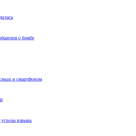
дилась
общения о бомбе
есиках и смартфоном
ой
а угрозы взрыва