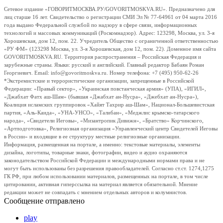
Сетевое издание «ГОВОРИТМОСКВА.РУ/GOVORITMOSKVA.RU». Предназначено для
лиц старше 16 лет. Свидетельство о регистрации СМИ Эл № 77-64961 от 04 марта 2016
года выдано Федеральной службой по надзору в сфере связи, информационных
технологий и массовых коммуникаций (Роскомнадзор). Адрес: 123298, Москва, ул. 3-я
Хорошевская, дом 12, пом. 22. Учредитель Общество с ограниченной ответственностью
«РУ ФМ» (123298 Москва, ул. 3-я Хорошевская, дом 12, пом. 22). Доменное имя сайта
GOVORITMOSKVA.RU. Территория распространения – Российская Федерация и
зарубежные страны. Языки: русский и английский. Главный редактор Бабаян Роман
Георгиевич. Email: info@govoritmoskva.ru. Номер телефона: +7 (495) 950-62-26
*Экстремистские и террористические организации, запрещенные в Российской
Федерации: «Правый сектор», «Украинская повстанческая армия» (УПА), «ИГИЛ»,
«Джабхат Фатх аш-Шам» (бывшая «Джабхат ан-Нусра», «Джебхат ан-Нусра»),
Коалиция исламских группировок «Хайят Тахрир аш-Шам», Национал-Большевистская
партия, «Аль-Каида», «УНА-УНСО», «Талибан», «Меджлис крымско-татарского
народа», «Свидетели Иеговы», «Мизантропик Дивижн», «Братство» Корчинского,
«Артподготовка», Религиозная организация «Управленческий центр Свидетелей Иеговы
в России» и входящие в ее структуру местные религиозные организации.
Информация, размещенная на портале, а именно: текстовые материалы, элементы
дизайна, логотипы, товарные знаки, фотографии, видео и аудио охраняются
законодательством Российской Федерации и международными нормами права и не
могут быть использованы без разрешения правообладателей. Согласно ст.ст. 1274,1275
ГК РФ, при любом использовании материалов, размещенных на портале, в том числе
цитировании, активная гиперссылка на материал является обязательной. Мнение
редакции может не совпадать с мнением отдельных авторов и колумнистов.
Сообщение отправлено
play