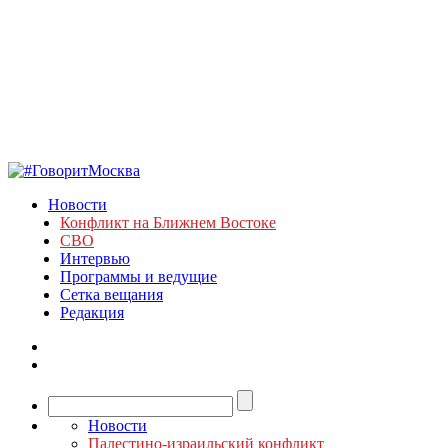
Новости
Конфликт на Ближнем Востоке
СВО
Интервью
Программы и ведущие
Сетка вещания
Редакция
Новости
Палестино-израильский конфликт