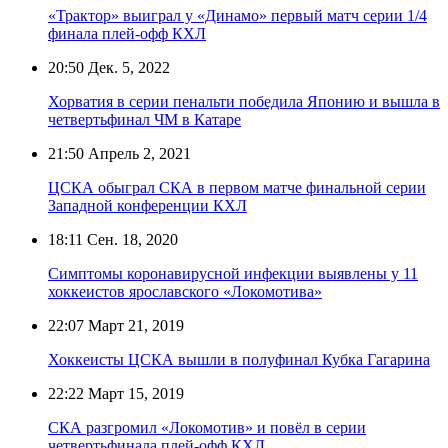
«Трактор» выиграл у «Динамо» первый матч серии 1/4
финала плей-офф КХЛ
20:50
Дек. 5, 2022
Хорватия в серии пенальти победила Японию и вышла в
четвертьфинал ЧМ в Катаре
21:50
Апрель 2, 2021
ЦСКА обыграл СКА в первом матче финальной серии
Западной конференции КХЛ
18:11
Сен. 18, 2020
Симптомы коронавирусной инфекции выявлены у 11
хоккеистов ярославского «Локомотива»
22:07
Март 21, 2019
Хоккеисты ЦСКА вышли в полуфинал Кубка Гагарина
22:22
Март 15, 2019
СКА разгромил «Локомотив» и повёл в серии
четвертьфинала плей-офф КХЛ