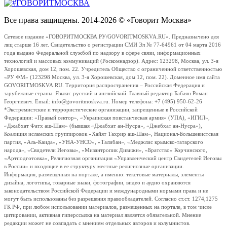
Все права защищены. 2014-2026 © «Говорит Москва»
Сетевое издание «ГОВОРИТМОСКВА.РУ/GOVORITMOSKVA.RU». Предназначено для
лиц старше 16 лет. Свидетельство о регистрации СМИ Эл № 77-64961 от 04 марта 2016
года выдано Федеральной службой по надзору в сфере связи, информационных
технологий и массовых коммуникаций (Роскомнадзор). Адрес: 123298, Москва, ул. 3-я
Хорошевская, дом 12, пом. 22. Учредитель Общество с ограниченной ответственностью
«РУ ФМ» (123298 Москва, ул. 3-я Хорошевская, дом 12, пом. 22). Доменное имя сайта
GOVORITMOSKVA.RU. Территория распространения – Российская Федерация и
зарубежные страны. Языки: русский и английский. Главный редактор Бабаян Роман
Георгиевич. Email: info@govoritmoskva.ru. Номер телефона: +7 (495) 950-62-26
*Экстремистские и террористические организации, запрещенные в Российской
Федерации: «Правый сектор», «Украинская повстанческая армия» (УПА), «ИГИЛ»,
«Джабхат Фатх аш-Шам» (бывшая «Джабхат ан-Нусра», «Джебхат ан-Нусра»),
Коалиция исламских группировок «Хайят Тахрир аш-Шам», Национал-Большевистская
партия, «Аль-Каида», «УНА-УНСО», «Талибан», «Меджлис крымско-татарского
народа», «Свидетели Иеговы», «Мизантропик Дивижн», «Братство» Корчинского,
«Артподготовка», Религиозная организация «Управленческий центр Свидетелей Иеговы
в России» и входящие в ее структуру местные религиозные организации.
Информация, размещенная на портале, а именно: текстовые материалы, элементы
дизайна, логотипы, товарные знаки, фотографии, видео и аудио охраняются
законодательством Российской Федерации и международными нормами права и не
могут быть использованы без разрешения правообладателей. Согласно ст.ст. 1274,1275
ГК РФ, при любом использовании материалов, размещенных на портале, в том числе
цитировании, активная гиперссылка на материал является обязательной. Мнение
редакции может не совпадать с мнением отдельных авторов и колумнистов.