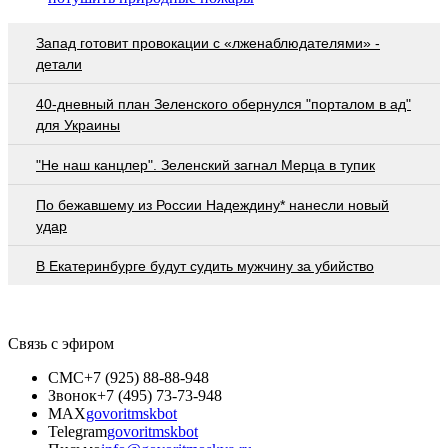
Запад готовит провокации с «лженаблюдателями» -
детали
40-дневный план Зеленского обернулся "порталом в ад"
для Украины
"Не наш канцлер". Зеленский загнал Мерца в тупик
По бежавшему из России Надеждину* нанесли новый
удар
В Екатеринбурге будут судить мужчину за убийство
Связь с эфиром
СМС
+7 (925) 88-88-948
Звонок
+7 (495) 73-73-948
MAX
govoritmskbot
Telegram
govoritmskbot