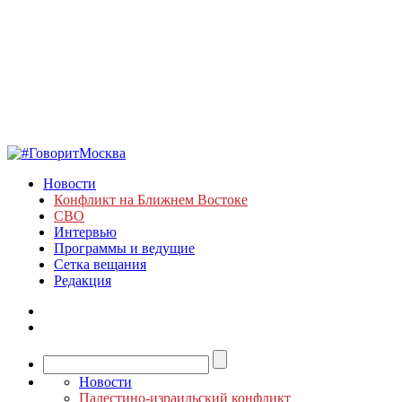
Новости
Конфликт на Ближнем Востоке
СВО
Интервью
Программы и ведущие
Сетка вещания
Редакция
Новости
Палестино-израильский конфликт