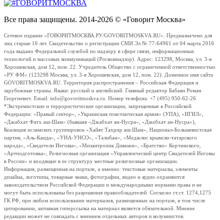
Все права защищены. 2014-2026 © «Говорит Москва»
Сетевое издание «ГОВОРИТМОСКВА.РУ/GOVORITMOSKVA.RU». Предназначено для
лиц старше 16 лет. Свидетельство о регистрации СМИ Эл № 77-64961 от 04 марта 2016
года выдано Федеральной службой по надзору в сфере связи, информационных
технологий и массовых коммуникаций (Роскомнадзор). Адрес: 123298, Москва, ул. 3-я
Хорошевская, дом 12, пом. 22. Учредитель Общество с ограниченной ответственностью
«РУ ФМ» (123298 Москва, ул. 3-я Хорошевская, дом 12, пом. 22). Доменное имя сайта
GOVORITMOSKVA.RU. Территория распространения – Российская Федерация и
зарубежные страны. Языки: русский и английский. Главный редактор Бабаян Роман
Георгиевич. Email: info@govoritmoskva.ru. Номер телефона: +7 (495) 950-62-26
*Экстремистские и террористические организации, запрещенные в Российской
Федерации: «Правый сектор», «Украинская повстанческая армия» (УПА), «ИГИЛ»,
«Джабхат Фатх аш-Шам» (бывшая «Джабхат ан-Нусра», «Джебхат ан-Нусра»),
Коалиция исламских группировок «Хайят Тахрир аш-Шам», Национал-Большевистская
партия, «Аль-Каида», «УНА-УНСО», «Талибан», «Меджлис крымско-татарского
народа», «Свидетели Иеговы», «Мизантропик Дивижн», «Братство» Корчинского,
«Артподготовка», Религиозная организация «Управленческий центр Свидетелей Иеговы
в России» и входящие в ее структуру местные религиозные организации.
Информация, размещенная на портале, а именно: текстовые материалы, элементы
дизайна, логотипы, товарные знаки, фотографии, видео и аудио охраняются
законодательством Российской Федерации и международными нормами права и не
могут быть использованы без разрешения правообладателей. Согласно ст.ст. 1274,1275
ГК РФ, при любом использовании материалов, размещенных на портале, в том числе
цитировании, активная гиперссылка на материал является обязательной. Мнение
редакции может не совпадать с мнением отдельных авторов и колумнистов.