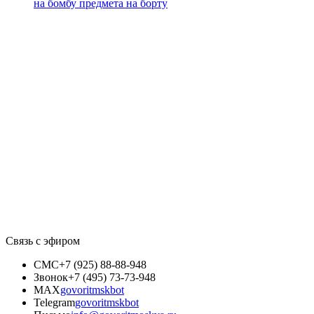
на бомбу предмета на борту
Связь с эфиром
СМС
+7 (925) 88-88-948
Звонок
+7 (495) 73-73-948
MAX
govoritmskbot
Telegram
govoritmskbot