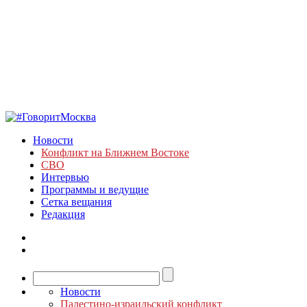
Новости
Конфликт на Ближнем Востоке
СВО
Интервью
Программы и ведущие
Сетка вещания
Редакция
Новости
Палестино-израильский конфликт