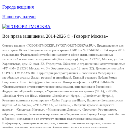
Города вещания
Наши слушатели
Все права защищены. 2014-2026 © «Говорит Москва»
Сетевое издание «ГОВОРИТМОСКВА.РУ/GOVORITMOSKVA.RU». Предназначено для
лиц старше 16 лет. Свидетельство о регистрации СМИ Эл № 77-64961 от 04 марта 2016
года выдано Федеральной службой по надзору в сфере связи, информационных
технологий и массовых коммуникаций (Роскомнадзор). Адрес: 123298, Москва, ул. 3-я
Хорошевская, дом 12, пом. 22. Учредитель Общество с ограниченной ответственностью
«РУ ФМ» (123298 Москва, ул. 3-я Хорошевская, дом 12, пом. 22). Доменное имя сайта
GOVORITMOSKVA.RU. Территория распространения – Российская Федерация и
зарубежные страны. Языки: русский и английский. Главный редактор Бабаян Роман
Георгиевич. Email: info@govoritmoskva.ru. Номер телефона: +7 (495) 950-62-26
*Экстремистские и террористические организации, запрещенные в Российской
Федерации: «Правый сектор», «Украинская повстанческая армия» (УПА), «ИГИЛ»,
«Джабхат Фатх аш-Шам» (бывшая «Джабхат ан-Нусра», «Джебхат ан-Нусра»),
Коалиция исламских группировок «Хайят Тахрир аш-Шам», Национал-Большевистская
партия, «Аль-Каида», «УНА-УНСО», «Талибан», «Меджлис крымско-татарского
народа», «Свидетели Иеговы», «Мизантропик Дивижн», «Братство» Корчинского,
«Артподготовка», Религиозная организация «Управленческий центр Свидетелей Иеговы
в России» и входящие в ее структуру местные религиозные организации.
Информация, размещенная на портале, а именно: текстовые материалы, элементы
дизайна, логотипы, товарные знаки, фотографии, видео и аудио охраняются