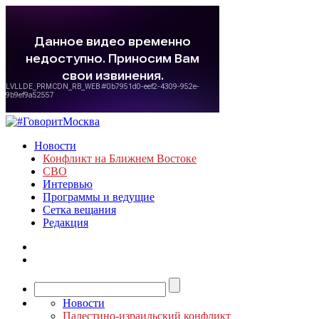
Новости
Конфликт на Ближнем Востоке
СВО
Интервью
Программы и ведущие
Сетка вещания
Редакция
Новости
Палестино-израильский конфликт