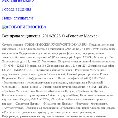
Реклама на радио
Города вещания
Наши слушатели
Все права защищены. 2014-2026 © «Говорит Москва»
Сетевое издание «ГОВОРИТМОСКВА.РУ/GOVORITMOSKVA.RU». Предназначено для
лиц старше 16 лет. Свидетельство о регистрации СМИ Эл № 77-64961 от 04 марта 2016
года выдано Федеральной службой по надзору в сфере связи, информационных
технологий и массовых коммуникаций (Роскомнадзор). Адрес: 123298, Москва, ул. 3-я
Хорошевская, дом 12, пом. 22. Учредитель Общество с ограниченной ответственностью
«РУ ФМ» (123298 Москва, ул. 3-я Хорошевская, дом 12, пом. 22). Доменное имя сайта
GOVORITMOSKVA.RU. Территория распространения – Российская Федерация и
зарубежные страны. Языки: русский и английский. Главный редактор Бабаян Роман
Георгиевич. Email: info@govoritmoskva.ru. Номер телефона: +7 (495) 950-62-26
*Экстремистские и террористические организации, запрещенные в Российской
Федерации: «Правый сектор», «Украинская повстанческая армия» (УПА), «ИГИЛ»,
«Джабхат Фатх аш-Шам» (бывшая «Джабхат ан-Нусра», «Джебхат ан-Нусра»),
Коалиция исламских группировок «Хайят Тахрир аш-Шам», Национал-Большевистская
партия, «Аль-Каида», «УНА-УНСО», «Талибан», «Меджлис крымско-татарского
народа», «Свидетели Иеговы», «Мизантропик Дивижн», «Братство» Корчинского,
«Артподготовка», Религиозная организация «Управленческий центр Свидетелей Иеговы
в России» и входящие в ее структуру местные религиозные организации.
Информация, размещенная на портале, а именно: текстовые материалы, элементы