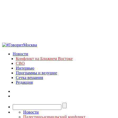
Новости
Конфликт на Ближнем Востоке
СВО
Интервью
Программы и ведущие
Сетка вещания
Редакция
Новости
Палестино-израильский конфликт