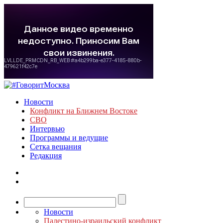
Новости
Конфликт на Ближнем Востоке
СВО
Интервью
Программы и ведущие
Сетка вещания
Редакция
Новости
Палестино-израильский конфликт