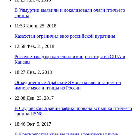
В Удмуртии выявили и локализовали очаги птичьего
гриппа
11:53
Июнь 25, 2018
Казахстан ограничил ввоз российской курятины
12:58
Фев. 21, 2018
Россельхознадзор разрешил импорт птицы из США и
Канады
18:27
Янв. 2, 2018
Объединённые Арабские Эмираты ввели запрет на
импорт мяса и птицы из России
22:08
Дек. 23, 2017
В Саудовской Аравии зафиксирована вспышка птичьего
гриппа H5N8
18:46
Окт. 5, 2017
В Красноярском крае выявлена африканская чума