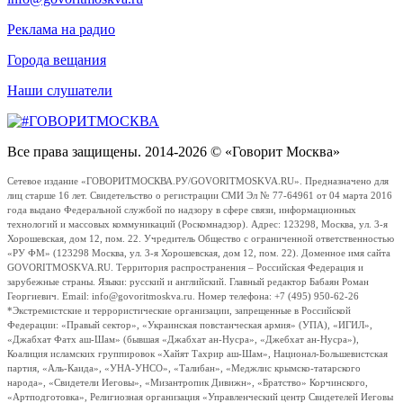
Реклама на радио
Города вещания
Наши слушатели
Все права защищены. 2014-2026 © «Говорит Москва»
Сетевое издание «ГОВОРИТМОСКВА.РУ/GOVORITMOSKVA.RU». Предназначено для
лиц старше 16 лет. Свидетельство о регистрации СМИ Эл № 77-64961 от 04 марта 2016
года выдано Федеральной службой по надзору в сфере связи, информационных
технологий и массовых коммуникаций (Роскомнадзор). Адрес: 123298, Москва, ул. 3-я
Хорошевская, дом 12, пом. 22. Учредитель Общество с ограниченной ответственностью
«РУ ФМ» (123298 Москва, ул. 3-я Хорошевская, дом 12, пом. 22). Доменное имя сайта
GOVORITMOSKVA.RU. Территория распространения – Российская Федерация и
зарубежные страны. Языки: русский и английский. Главный редактор Бабаян Роман
Георгиевич. Email: info@govoritmoskva.ru. Номер телефона: +7 (495) 950-62-26
*Экстремистские и террористические организации, запрещенные в Российской
Федерации: «Правый сектор», «Украинская повстанческая армия» (УПА), «ИГИЛ»,
«Джабхат Фатх аш-Шам» (бывшая «Джабхат ан-Нусра», «Джебхат ан-Нусра»),
Коалиция исламских группировок «Хайят Тахрир аш-Шам», Национал-Большевистская
партия, «Аль-Каида», «УНА-УНСО», «Талибан», «Меджлис крымско-татарского
народа», «Свидетели Иеговы», «Мизантропик Дивижн», «Братство» Корчинского,
«Артподготовка», Религиозная организация «Управленческий центр Свидетелей Иеговы