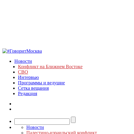
Новости
Конфликт на Ближнем Востоке
СВО
Интервью
Программы и ведущие
Сетка вещания
Редакция
Новости
Палестино-израильский конфликт