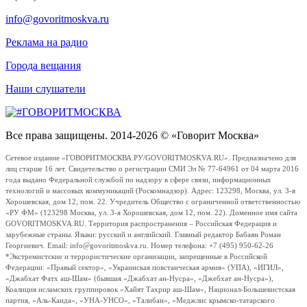
info@govoritmoskva.ru
Реклама на радио
Города вещания
Наши слушатели
Все права защищены. 2014-2026 © «Говорит Москва»
Сетевое издание «ГОВОРИТМОСКВА.РУ/GOVORITMOSKVA.RU». Предназначено для
лиц старше 16 лет. Свидетельство о регистрации СМИ Эл № 77-64961 от 04 марта 2016
года выдано Федеральной службой по надзору в сфере связи, информационных
технологий и массовых коммуникаций (Роскомнадзор). Адрес: 123298, Москва, ул. 3-я
Хорошевская, дом 12, пом. 22. Учредитель Общество с ограниченной ответственностью
«РУ ФМ» (123298 Москва, ул. 3-я Хорошевская, дом 12, пом. 22). Доменное имя сайта
GOVORITMOSKVA.RU. Территория распространения – Российская Федерация и
зарубежные страны. Языки: русский и английский. Главный редактор Бабаян Роман
Георгиевич. Email: info@govoritmoskva.ru. Номер телефона: +7 (495) 950-62-26
*Экстремистские и террористические организации, запрещенные в Российской
Федерации: «Правый сектор», «Украинская повстанческая армия» (УПА), «ИГИЛ»,
«Джабхат Фатх аш-Шам» (бывшая «Джабхат ан-Нусра», «Джебхат ан-Нусра»),
Коалиция исламских группировок «Хайят Тахрир аш-Шам», Национал-Большевистская
партия, «Аль-Каида», «УНА-УНСО», «Талибан», «Меджлис крымско-татарского