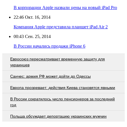
В корпорации Apple назвали цены на новый iPad Pro
22:46
Окт. 16, 2014
Компания Apple представила планшет iPad Air 2
00:43
Сен. 25, 2014
В России начались продажи iPhone 6
Евросоюз пересматривает временную защиту для
украинцев
Санчес: армия РФ может дойти до Одессы
Европа прозревает: действия Киева становятся явными
В России сократилось число пенсионеров за последний
год
Польша обсуждает депортацию украинских мужчин