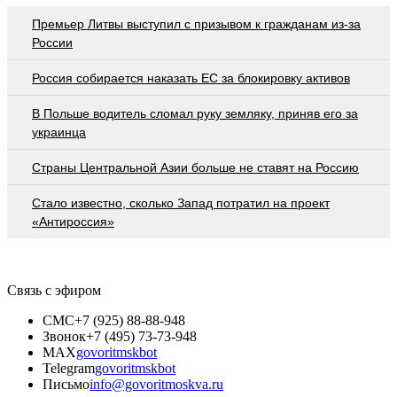
Премьер Литвы выступил с призывом к гражданам из-за
России
Россия собирается наказать EC за блокировку активов
В Польше водитель сломал руку земляку, приняв его за
украинца
Страны Центральной Азии больше не ставят на Россию
Стало известно, сколько Запад потратил на проект
«Антироссия»
Связь с эфиром
СМС
+7 (925) 88-88-948
Звонок
+7 (495) 73-73-948
MAX
govoritmskbot
Telegram
govoritmskbot
Письмо
info@govoritmoskva.ru