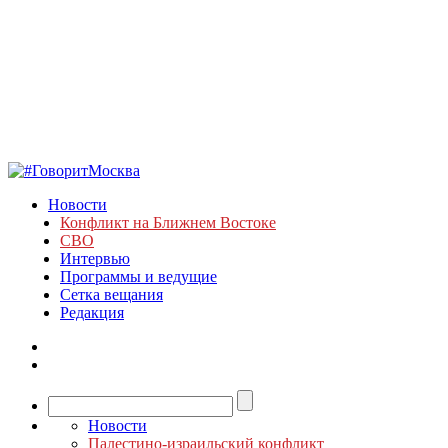
Новости
Конфликт на Ближнем Востоке
СВО
Интервью
Программы и ведущие
Сетка вещания
Редакция
Новости
Палестино-израильский конфликт