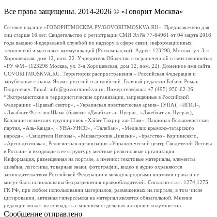
Все права защищены. 2014-2026 © «Говорит Москва»
Сетевое издание «ГОВОРИТМОСКВА.РУ/GOVORITMOSKVA.RU». Предназначено для
лиц старше 16 лет. Свидетельство о регистрации СМИ Эл № 77-64961 от 04 марта 2016
года выдано Федеральной службой по надзору в сфере связи, информационных
технологий и массовых коммуникаций (Роскомнадзор). Адрес: 123298, Москва, ул. 3-я
Хорошевская, дом 12, пом. 22. Учредитель Общество с ограниченной ответственностью
«РУ ФМ» (123298 Москва, ул. 3-я Хорошевская, дом 12, пом. 22). Доменное имя сайта
GOVORITMOSKVA.RU. Территория распространения – Российская Федерация и
зарубежные страны. Языки: русский и английский. Главный редактор Бабаян Роман
Георгиевич. Email: info@govoritmoskva.ru. Номер телефона: +7 (495) 950-62-26
*Экстремистские и террористические организации, запрещенные в Российской
Федерации: «Правый сектор», «Украинская повстанческая армия» (УПА), «ИГИЛ»,
«Джабхат Фатх аш-Шам» (бывшая «Джабхат ан-Нусра», «Джебхат ан-Нусра»),
Коалиция исламских группировок «Хайят Тахрир аш-Шам», Национал-Большевистская
партия, «Аль-Каида», «УНА-УНСО», «Талибан», «Меджлис крымско-татарского
народа», «Свидетели Иеговы», «Мизантропик Дивижн», «Братство» Корчинского,
«Артподготовка», Религиозная организация «Управленческий центр Свидетелей Иеговы
в России» и входящие в ее структуру местные религиозные организации.
Информация, размещенная на портале, а именно: текстовые материалы, элементы
дизайна, логотипы, товарные знаки, фотографии, видео и аудио охраняются
законодательством Российской Федерации и международными нормами права и не
могут быть использованы без разрешения правообладателей. Согласно ст.ст. 1274,1275
ГК РФ, при любом использовании материалов, размещенных на портале, в том числе
цитировании, активная гиперссылка на материал является обязательной. Мнение
редакции может не совпадать с мнением отдельных авторов и колумнистов.
Сообщение отправлено