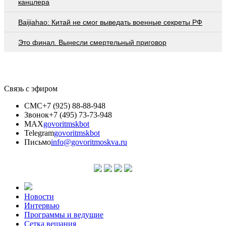
канцлера
Baijiahao: Китай не смог выведать военные секреты РФ
Это финал. Вынесли смертельный приговор
Связь с эфиром
СМС
+7 (925) 88-88-948
Звонок
+7 (495) 73-73-948
MAX
govoritmskbot
Telegram
govoritmskbot
Письмо
info@govoritmoskva.ru
Новости
Интервью
Программы и ведущие
Сетка вещания