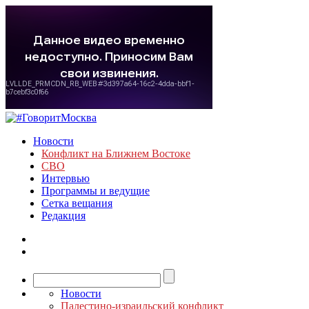
Новости
Конфликт на Ближнем Востоке
СВО
Интервью
Программы и ведущие
Сетка вещания
Редакция
Новости
Палестино-израильский конфликт