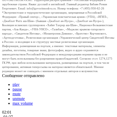
GOVORITMOSKVA.RU. Территория распространения – Российская Федерация и
зарубежные страны. Языки: русский и английский. Главный редактор Бабаян Роман
Георгиевич. Email: info@govoritmoskva.ru. Номер телефона: +7 (495) 950-62-26
*Экстремистские и террористические организации, запрещенные в Российской
Федерации: «Правый сектор», «Украинская повстанческая армия» (УПА), «ИГИЛ»,
«Джабхат Фатх аш-Шам» (бывшая «Джабхат ан-Нусра», «Джебхат ан-Нусра»),
Коалиция исламских группировок «Хайят Тахрир аш-Шам», Национал-Большевистская
партия, «Аль-Каида», «УНА-УНСО», «Талибан», «Меджлис крымско-татарского
народа», «Свидетели Иеговы», «Мизантропик Дивижн», «Братство» Корчинского,
«Артподготовка», Религиозная организация «Управленческий центр Свидетелей Иеговы
в России» и входящие в ее структуру местные религиозные организации.
Информация, размещенная на портале, а именно: текстовые материалы, элементы
дизайна, логотипы, товарные знаки, фотографии, видео и аудио охраняются
законодательством Российской Федерации и международными нормами права и не
могут быть использованы без разрешения правообладателей. Согласно ст.ст. 1274,1275
ГК РФ, при любом использовании материалов, размещенных на портале, в том числе
цитировании, активная гиперссылка на материал является обязательной. Мнение
редакции может не совпадать с мнением отдельных авторов и колумнистов.
Сообщение отправлено
play
pause
mute
unmute
max volume
02:01
-01:27