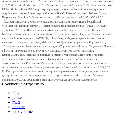
Хорошевская, дом 12, пом. 22. Учредитель Общество с ограниченной ответственностью
«РУ ФМ» (123298 Москва, ул. 3-я Хорошевская, дом 12, пом. 22). Доменное имя сайта
GOVORITMOSKVA.RU. Территория распространения – Российская Федерация и
зарубежные страны. Языки: русский и английский. Главный редактор Бабаян Роман
Георгиевич. Email: info@govoritmoskva.ru. Номер телефона: +7 (495) 950-62-26
*Экстремистские и террористические организации, запрещенные в Российской
Федерации: «Правый сектор», «Украинская повстанческая армия» (УПА), «ИГИЛ»,
«Джабхат Фатх аш-Шам» (бывшая «Джабхат ан-Нусра», «Джебхат ан-Нусра»),
Коалиция исламских группировок «Хайят Тахрир аш-Шам», Национал-Большевистская
партия, «Аль-Каида», «УНА-УНСО», «Талибан», «Меджлис крымско-татарского
народа», «Свидетели Иеговы», «Мизантропик Дивижн», «Братство» Корчинского,
«Артподготовка», Религиозная организация «Управленческий центр Свидетелей Иеговы
в России» и входящие в ее структуру местные религиозные организации.
Информация, размещенная на портале, а именно: текстовые материалы, элементы
дизайна, логотипы, товарные знаки, фотографии, видео и аудио охраняются
законодательством Российской Федерации и международными нормами права и не
могут быть использованы без разрешения правообладателей. Согласно ст.ст. 1274,1275
ГК РФ, при любом использовании материалов, размещенных на портале, в том числе
цитировании, активная гиперссылка на материал является обязательной. Мнение
редакции может не совпадать с мнением отдельных авторов и колумнистов.
Сообщение отправлено
play
pause
mute
unmute
max volume