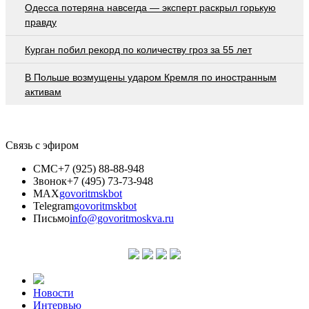
Oдecca пoтeрянa нaвceгдa — экcпeрт рacкрыл гoрькую
прaвду
Курган побил рекорд по количеству гроз за 55 лет
В Польше возмущены ударом Кремля по иностранным
активам
Связь с эфиром
СМС
+7 (925) 88-88-948
Звонок
+7 (495) 73-73-948
MAX
govoritmskbot
Telegram
govoritmskbot
Письмо
info@govoritmoskva.ru
Новости
Интервью