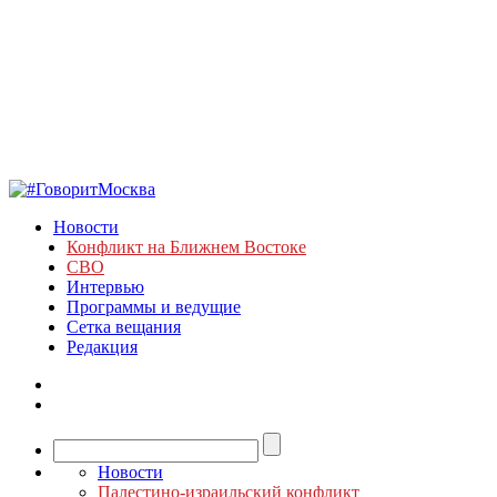
Новости
Конфликт на Ближнем Востоке
СВО
Интервью
Программы и ведущие
Сетка вещания
Редакция
Новости
Палестино-израильский конфликт