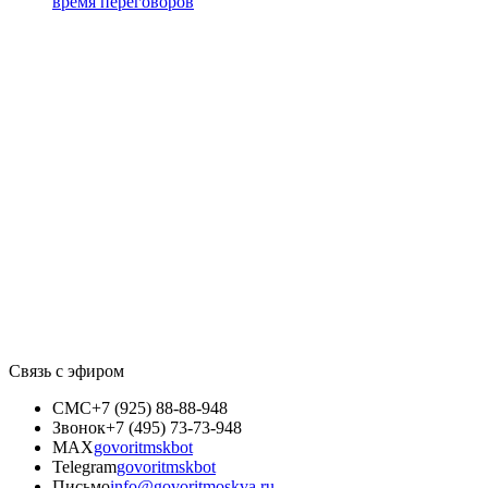
время переговоров
Связь с эфиром
СМС
+7 (925) 88-88-948
Звонок
+7 (495) 73-73-948
MAX
govoritmskbot
Telegram
govoritmskbot
Письмо
info@govoritmoskva.ru