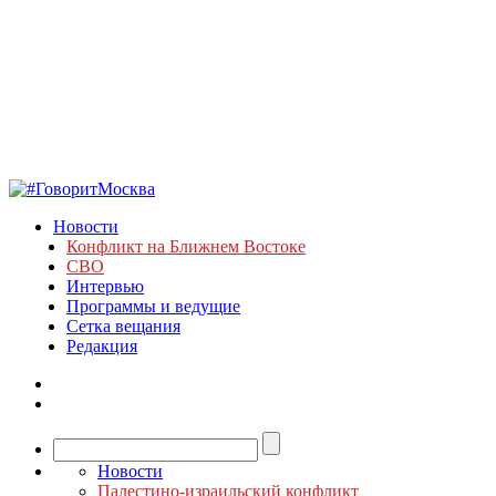
Новости
Конфликт на Ближнем Востоке
СВО
Интервью
Программы и ведущие
Сетка вещания
Редакция
Новости
Палестино-израильский конфликт