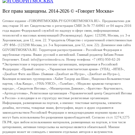
Все права защищены. 2014-2026 © «Говорит Москва»
Сетевое издание «ГОВОРИТМОСКВА.РУ/GOVORITMOSKVA.RU». Предназначено для
лиц старше 16 лет. Свидетельство о регистрации СМИ Эл № 77-64961 от 04 марта 2016
года выдано Федеральной службой по надзору в сфере связи, информационных
технологий и массовых коммуникаций (Роскомнадзор). Адрес: 123298, Москва, ул. 3-я
Хорошевская, дом 12, пом. 22. Учредитель Общество с ограниченной ответственностью
«РУ ФМ» (123298 Москва, ул. 3-я Хорошевская, дом 12, пом. 22). Доменное имя сайта
GOVORITMOSKVA.RU. Территория распространения – Российская Федерация и
зарубежные страны. Языки: русский и английский. Главный редактор Бабаян Роман
Георгиевич. Email: info@govoritmoskva.ru. Номер телефона: +7 (495) 950-62-26
*Экстремистские и террористические организации, запрещенные в Российской
Федерации: «Правый сектор», «Украинская повстанческая армия» (УПА), «ИГИЛ»,
«Джабхат Фатх аш-Шам» (бывшая «Джабхат ан-Нусра», «Джебхат ан-Нусра»),
Коалиция исламских группировок «Хайят Тахрир аш-Шам», Национал-Большевистская
партия, «Аль-Каида», «УНА-УНСО», «Талибан», «Меджлис крымско-татарского
народа», «Свидетели Иеговы», «Мизантропик Дивижн», «Братство» Корчинского,
«Артподготовка», Религиозная организация «Управленческий центр Свидетелей Иеговы
в России» и входящие в ее структуру местные религиозные организации.
Информация, размещенная на портале, а именно: текстовые материалы, элементы
дизайна, логотипы, товарные знаки, фотографии, видео и аудио охраняются
законодательством Российской Федерации и международными нормами права и не
могут быть использованы без разрешения правообладателей. Согласно ст.ст. 1274,1275
ГК РФ, при любом использовании материалов, размещенных на портале, в том числе
цитировании, активная гиперссылка на материал является обязательной. Мнение
редакции может не совпадать с мнением отдельных авторов и колумнистов.