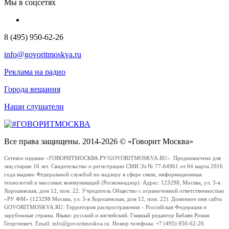
Мы в соцсетях
8 (495) 950-62-26
info@govoritmoskva.ru
Реклама на радио
Города вещания
Наши слушатели
Все права защищены. 2014-2026 © «Говорит Москва»
Сетевое издание «ГОВОРИТМОСКВА.РУ/GOVORITMOSKVA.RU». Предназначено для
лиц старше 16 лет. Свидетельство о регистрации СМИ Эл № 77-64961 от 04 марта 2016
года выдано Федеральной службой по надзору в сфере связи, информационных
технологий и массовых коммуникаций (Роскомнадзор). Адрес: 123298, Москва, ул. 3-я
Хорошевская, дом 12, пом. 22. Учредитель Общество с ограниченной ответственностью
«РУ ФМ» (123298 Москва, ул. 3-я Хорошевская, дом 12, пом. 22). Доменное имя сайта
GOVORITMOSKVA.RU. Территория распространения – Российская Федерация и
зарубежные страны. Языки: русский и английский. Главный редактор Бабаян Роман
Георгиевич. Email: info@govoritmoskva.ru. Номер телефона: +7 (495) 950-62-26