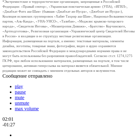
*Экстремистские и террористические организации, запрещенные в Российской
Федерации: «Правый сектор», «Украинская повстанческая армия» (УПА), «ИГИЛ»,
«Джабхат Фатх аш-Шам» (бывшая «Джабхат ан-Нусра», «Джебхат ан-Нусра»),
Коалиция исламских группировок «Хайят Тахрир аш-Шам», Национал-Большевистская
партия, «Аль-Каида», «УНА-УНСО», «Талибан», «Меджлис крымско-татарского
народа», «Свидетели Иеговы», «Мизантропик Дивижн», «Братство» Корчинского,
«Артподготовка», Религиозная организация «Управленческий центр Свидетелей Иеговы
в России» и входящие в ее структуру местные религиозные организации.
Информация, размещенная на портале, а именно: текстовые материалы, элементы
дизайна, логотипы, товарные знаки, фотографии, видео и аудио охраняются
законодательством Российской Федерации и международными нормами права и не
могут быть использованы без разрешения правообладателей. Согласно ст.ст. 1274,1275
ГК РФ, при любом использовании материалов, размещенных на портале, в том числе
цитировании, активная гиперссылка на материал является обязательной. Мнение
редакции может не совпадать с мнением отдельных авторов и колумнистов.
Сообщение отправлено
play
pause
mute
unmute
max volume
02:01
-01:27