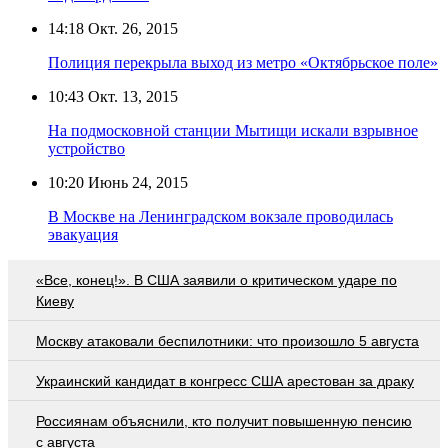
14:18
Окт. 26, 2015
Полиция перекрыла выход из метро «Октябрьское поле»
10:43
Окт. 13, 2015
На подмосковной станции Мытищи искали взрывное
устройство
10:20
Июнь 24, 2015
В Москве на Ленинградском вокзале проводилась
эвакуация
«Все, конец!». В США заявили о критическом ударе по
Киеву
Москву атаковали беспилотники: что произошло 5 августа
Украинский кандидат в конгресс США арестован за драку
Россиянам объяснили, кто получит повышенную пенсию
с августа