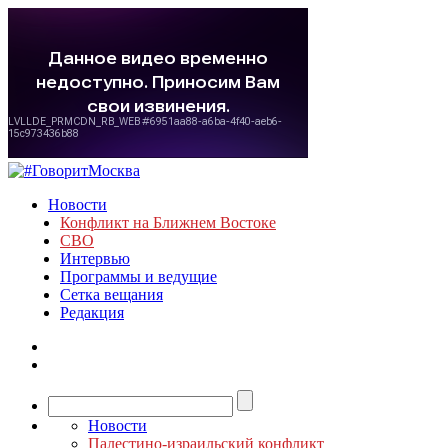
Новости
Конфликт на Ближнем Востоке
СВО
Интервью
Программы и ведущие
Сетка вещания
Редакция
Новости
Палестино-израильский конфликт