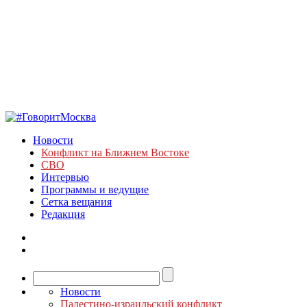
Новости
Конфликт на Ближнем Востоке
СВО
Интервью
Программы и ведущие
Сетка вещания
Редакция
Новости
Палестино-израильский конфликт