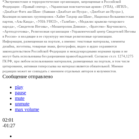
*Экстремистские и террористические организации, запрещенные в Российской
Федерации: «Правый сектор», «Украинская повстанческая армия» (УПА), «ИГИЛ»,
«Джабхат Фатх аш-Шам» (бывшая «Джабхат ан-Нусра», «Джебхат ан-Нусра»),
Коалиция исламских группировок «Хайят Тахрир аш-Шам», Национал-Большевистская
партия, «Аль-Каида», «УНА-УНСО», «Талибан», «Меджлис крымско-татарского
народа», «Свидетели Иеговы», «Мизантропик Дивижн», «Братство» Корчинского,
«Артподготовка», Религиозная организация «Управленческий центр Свидетелей Иеговы
в России» и входящие в ее структуру местные религиозные организации.
Информация, размещенная на портале, а именно: текстовые материалы, элементы
дизайна, логотипы, товарные знаки, фотографии, видео и аудио охраняются
законодательством Российской Федерации и международными нормами права и не
могут быть использованы без разрешения правообладателей. Согласно ст.ст. 1274,1275
ГК РФ, при любом использовании материалов, размещенных на портале, в том числе
цитировании, активная гиперссылка на материал является обязательной. Мнение
редакции может не совпадать с мнением отдельных авторов и колумнистов.
Сообщение отправлено
play
pause
mute
unmute
max volume
02:01
-01:27