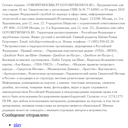
Сетевое издание «ГОВОРИТМОСКВА.РУ/GOVORITMOSKVA.RU». Предназначено для
лиц старше 16 лет. Свидетельство о регистрации СМИ Эл № 77-64961 от 04 марта 2016
года выдано Федеральной службой по надзору в сфере связи, информационных
технологий и массовых коммуникаций (Роскомнадзор). Адрес: 123298, Москва, ул. 3-я
Хорошевская, дом 12, пом. 22. Учредитель Общество с ограниченной ответственностью
«РУ ФМ» (123298 Москва, ул. 3-я Хорошевская, дом 12, пом. 22). Доменное имя сайта
GOVORITMOSKVA.RU. Территория распространения – Российская Федерация и
зарубежные страны. Языки: русский и английский. Главный редактор Бабаян Роман
Георгиевич. Email: info@govoritmoskva.ru. Номер телефона: +7 (495) 950-62-26
*Экстремистские и террористические организации, запрещенные в Российской
Федерации: «Правый сектор», «Украинская повстанческая армия» (УПА), «ИГИЛ»,
«Джабхат Фатх аш-Шам» (бывшая «Джабхат ан-Нусра», «Джебхат ан-Нусра»),
Коалиция исламских группировок «Хайят Тахрир аш-Шам», Национал-Большевистская
партия, «Аль-Каида», «УНА-УНСО», «Талибан», «Меджлис крымско-татарского
народа», «Свидетели Иеговы», «Мизантропик Дивижн», «Братство» Корчинского,
«Артподготовка», Религиозная организация «Управленческий центр Свидетелей Иеговы
в России» и входящие в ее структуру местные религиозные организации.
Информация, размещенная на портале, а именно: текстовые материалы, элементы
дизайна, логотипы, товарные знаки, фотографии, видео и аудио охраняются
законодательством Российской Федерации и международными нормами права и не
могут быть использованы без разрешения правообладателей. Согласно ст.ст. 1274,1275
ГК РФ, при любом использовании материалов, размещенных на портале, в том числе
цитировании, активная гиперссылка на материал является обязательной. Мнение
редакции может не совпадать с мнением отдельных авторов и колумнистов.
Сообщение отправлено
play