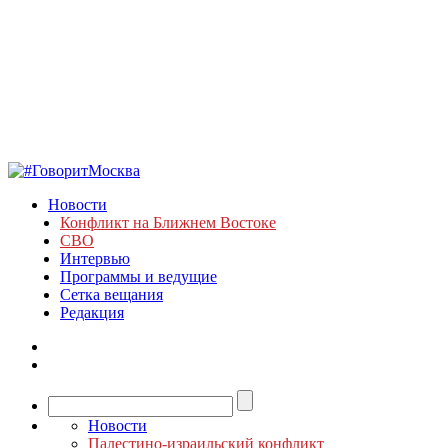
Новости
Конфликт на Ближнем Востоке
СВО
Интервью
Программы и ведущие
Сетка вещания
Редакция
Новости
Палестино-израильский конфликт