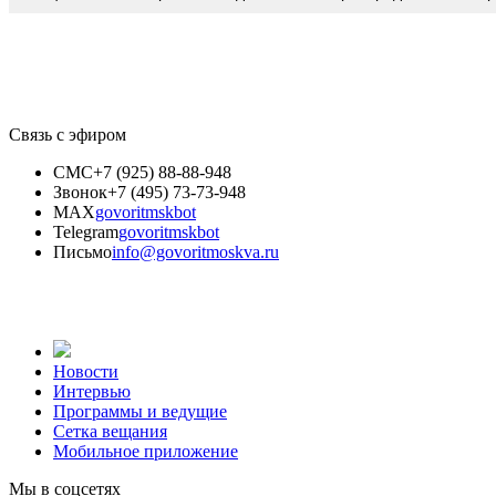
Связь с эфиром
СМС
+7 (925) 88-88-948
Звонок
+7 (495) 73-73-948
MAX
govoritmskbot
Telegram
govoritmskbot
Письмо
info@govoritmoskva.ru
Новости
Интервью
Программы и ведущие
Сетка вещания
Мобильное приложение
Мы в соцсетях