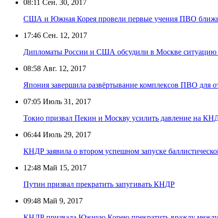
08:11
Сен. 30, 2017
США и Южная Корея провели первые учения ПВО ближн
17:46
Сен. 12, 2017
Дипломаты России и США обсудили в Москве ситуацию 
08:58
Авг. 12, 2017
Япония завершила развёртывание комплексов ПВО для 
07:05
Июль 31, 2017
Токио призвал Пекин и Москву усилить давление на КН
06:44
Июль 29, 2017
КНДР заявила о втором успешном запуске баллистическо
12:48
Май 15, 2017
Путин призвал прекратить запугивать КНДР
09:48
Май 9, 2017
КНДР призвала Южную Корею прекратить вражду между