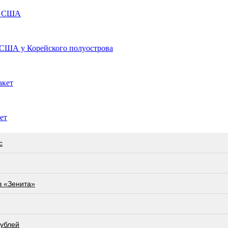
по США
 США у Корейского полуострова
акет
ет
с
в «Зенита»
рублей