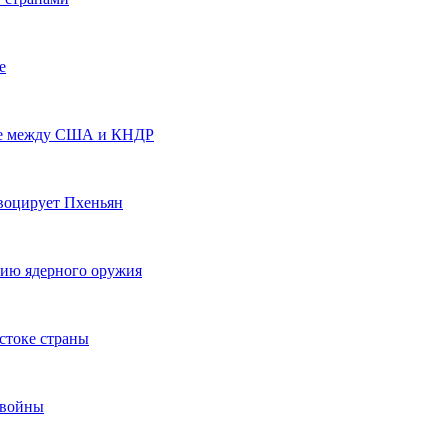
е
ике между США и КНДР
воцирует Пхеньян
тию ядерного оружия
стоке страны
 войны