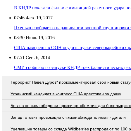
В КНДР показали фильм с имитацией ракетного удара 
07:46
Фев. 19, 2017
Пхеньян сообщает о наращивании военной группировки
08:30
Июль 19, 2016
США намерены в ООН осудить пуски северокорейских р
07:51
Сен. 6, 2014
СМИ сообщают о запуске КНДР трёх баллистических рак
Террорист Павел Дуров* прокомментировал свой новый стату
Украинский кандидат в конгресс США арестован за драку
Беглов не счел обидным прозвище «бомжи» для болельщико
Запад готовит провокации с «лженаблюдателями» - детали
Уцелевшие товары со склада Wildberries распродают по 100 