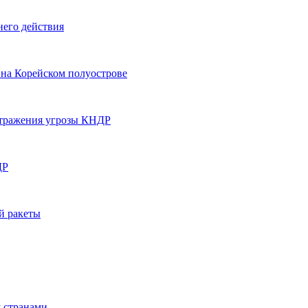
его действия
на Корейском полуострове
отражения угрозы КНДР
ДР
й ракеты
 странами