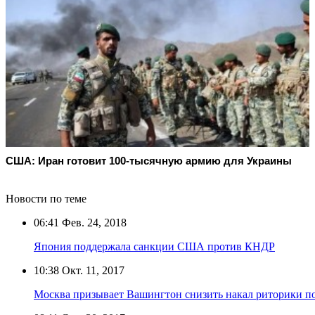
США: Иран готовит 100-тысячную армию для Украины
Новости по теме
06:41
Фев. 24, 2018
Япония поддержала санкции США против КНДР
10:38
Окт. 11, 2017
Москва призывает Вашингтон снизить накал риторики п