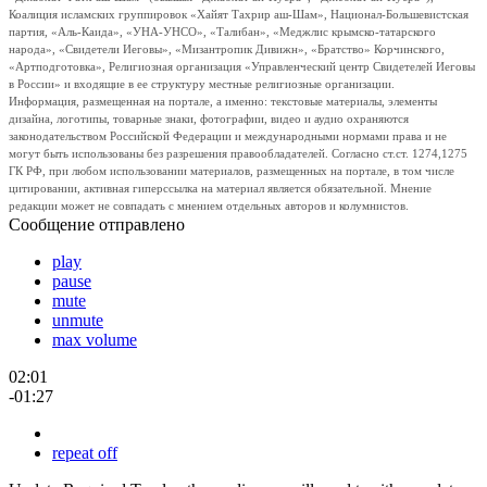
Коалиция исламских группировок «Хайят Тахрир аш-Шам», Национал-Большевистская
партия, «Аль-Каида», «УНА-УНСО», «Талибан», «Меджлис крымско-татарского
народа», «Свидетели Иеговы», «Мизантропик Дивижн», «Братство» Корчинского,
«Артподготовка», Религиозная организация «Управленческий центр Свидетелей Иеговы
в России» и входящие в ее структуру местные религиозные организации.
Информация, размещенная на портале, а именно: текстовые материалы, элементы
дизайна, логотипы, товарные знаки, фотографии, видео и аудио охраняются
законодательством Российской Федерации и международными нормами права и не
могут быть использованы без разрешения правообладателей. Согласно ст.ст. 1274,1275
ГК РФ, при любом использовании материалов, размещенных на портале, в том числе
цитировании, активная гиперссылка на материал является обязательной. Мнение
редакции может не совпадать с мнением отдельных авторов и колумнистов.
Сообщение отправлено
play
pause
mute
unmute
max volume
02:01
-01:27
repeat off