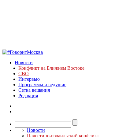
Новости
Конфликт на Ближнем Востоке
СВО
Интервью
Программы и ведущие
Сетка вещания
Редакция
Новости
Палестино-израильский конфликт