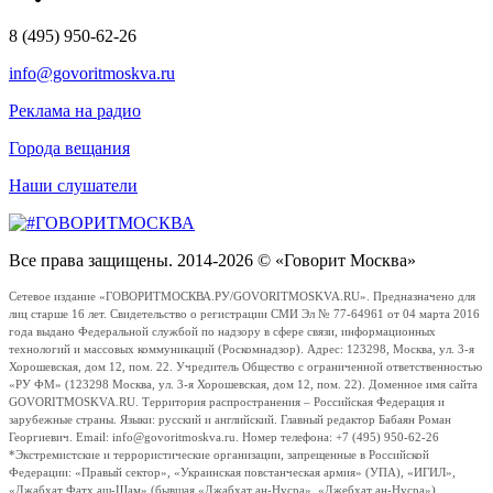
8 (495) 950-62-26
info@govoritmoskva.ru
Реклама на радио
Города вещания
Наши слушатели
Все права защищены. 2014-2026 © «Говорит Москва»
Сетевое издание «ГОВОРИТМОСКВА.РУ/GOVORITMOSKVA.RU». Предназначено для
лиц старше 16 лет. Свидетельство о регистрации СМИ Эл № 77-64961 от 04 марта 2016
года выдано Федеральной службой по надзору в сфере связи, информационных
технологий и массовых коммуникаций (Роскомнадзор). Адрес: 123298, Москва, ул. 3-я
Хорошевская, дом 12, пом. 22. Учредитель Общество с ограниченной ответственностью
«РУ ФМ» (123298 Москва, ул. 3-я Хорошевская, дом 12, пом. 22). Доменное имя сайта
GOVORITMOSKVA.RU. Территория распространения – Российская Федерация и
зарубежные страны. Языки: русский и английский. Главный редактор Бабаян Роман
Георгиевич. Email: info@govoritmoskva.ru. Номер телефона: +7 (495) 950-62-26
*Экстремистские и террористические организации, запрещенные в Российской
Федерации: «Правый сектор», «Украинская повстанческая армия» (УПА), «ИГИЛ»,
«Джабхат Фатх аш-Шам» (бывшая «Джабхат ан-Нусра», «Джебхат ан-Нусра»),