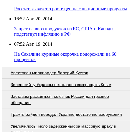
Росстат заявляет о росте цен на санкционные продукты
16:52
Авг. 20, 2014
Запрет на ввоз продуктов из ЕС, США и Канады
подстегнул инфляцию в РФ
07:52
Авг. 19, 2014
На Сахалине куриные окорочка подорожали на 60
процентов
Арестован миллиардер Валерий Кустов
Зеленский: у Украины нет планов возвращать Крым
Заставим раскаяться: союзник России дал грозное
обещание
Трамп: Байден передал Украине достаточно вооружения
Увеличилось число задержанных за массовую драку в