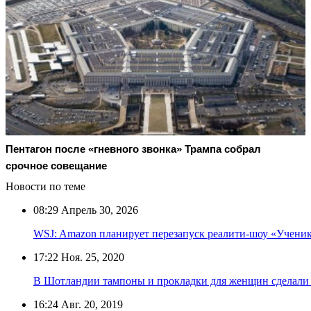
Пентагон после «гневного звонка» Трампа собрал
срочное совещание
Новости по теме
08:29
Апрель 30, 2026
WSJ: Amazon планирует перезапуск реалити-шоу «Учени
17:22
Ноя. 25, 2020
В Шотландии тампоны и прокладки для женщин сделали
16:24
Авг. 20, 2019