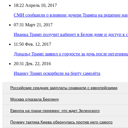
18:22
Апрель 10, 2017
СМИ сообщили о влиянии дочери Трампа на решение нан
07:31
Март 21, 2017
Иванка Трамп получит кабинет в Белом доме и доступ к
11:50
Фев. 12, 2017
Дональд Трамп заявил о гордости за дочь после негатив
20:31
Дек. 22, 2016
Иванку Трамп оскорбили на борту самолёта
Российские средние зарплаты сравнили с европейскими
Москва отказала Берлину
Европа на грани перемен: что ждет Зеленского
Почему тактика Киева обернулась против него самого