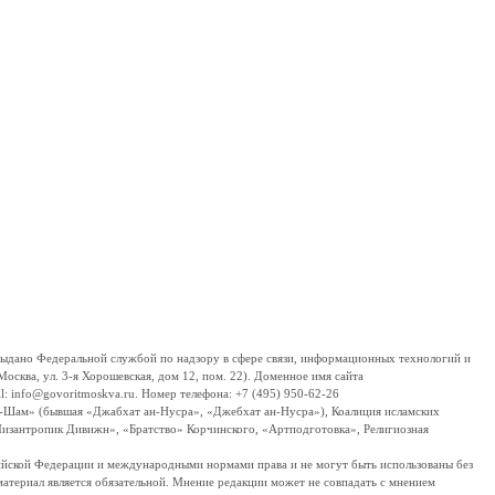
дано Федеральной службой по надзору в сфере связи, информационных технологий и
сква, ул. 3-я Хорошевская, дом 12, пом. 22). Доменное имя сайта
 info@govoritmoskva.ru. Номер телефона: +7 (495) 950-62-26
ш-Шам» (бывшая «Джабхат ан-Нусра», «Джебхат ан-Нусра»), Коалиция исламских
изантропик Дивижн», «Братство» Корчинского, «Артподготовка», Религиозная
ссийской Федерации и международными нормами права и не могут быть использованы без
материал является обязательной. Мнение редакции может не совпадать с мнением