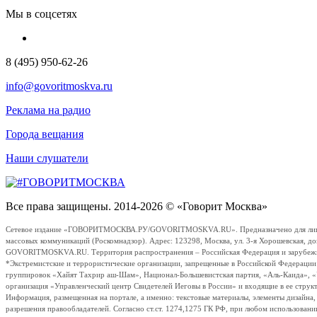
Мы в соцсетях
8 (495) 950-62-26
info@govoritmoskva.ru
Реклама на радио
Города вещания
Наши слушатели
Все права защищены. 2014-2026 © «Говорит Москва»
Сетевое издание «ГОВОРИТМОСКВА.РУ/GOVORITMOSKVA.RU». Предназначено для лиц стар
массовых коммуникаций (Роскомнадзор). Адрес: 123298, Москва, ул. 3-я Хорошевская, д
GOVORITMOSKVA.RU. Территория распространения – Российская Федерация и зарубежные с
*Экстремистские и террористические организации, запрещенные в Российской Федераци
группировок «Хайят Тахрир аш-Шам», Национал-Большевистская партия, «Аль-Каида», 
организация «Управленческий центр Свидетелей Иеговы в России» и входящие в ее струк
Информация, размещенная на портале, а именно: текстовые материалы, элементы дизайна
разрешения правообладателей. Согласно ст.ст. 1274,1275 ГК РФ, при любом использовани