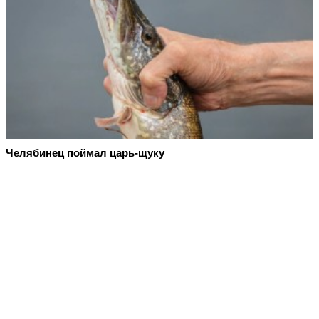
Челябинец поймал царь-щуку