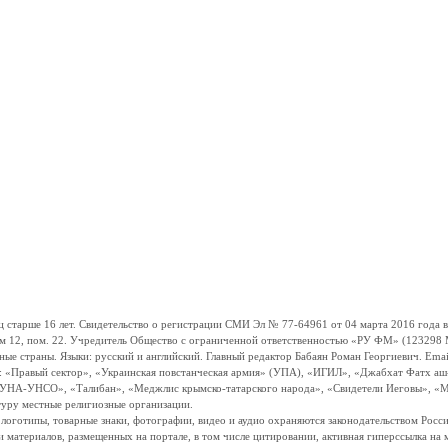
ше 16 лет. Свидетельство о регистрации СМИ Эл № 77-64961 от 04 марта 2016 года вы
ом 12, пом. 22. Учредитель Общество с ограниченной ответственностью «РУ ФМ» (123298 Мо
траны. Языки: русский и английский. Главный редактор Бабаян Роман Георгиевич. Email:
и: «Правый сектор», «Украинская повстанческая армия» (УПА), «ИГИЛ», «Джабхат Фатх а
«УНА-УНСО», «Талибан», «Меджлис крымско-татарского народа», «Свидетели Иеговы», «М
туру местные религиозные организации.
, логотипы, товарные знаки, фотографии, видео и аудио охраняются законодательством Ро
и материалов, размещенных на портале, в том числе цитировании, активная гиперссылка на 