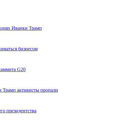
ициях Иванки Трамп
ниматься бизнесом
 саммита G20
и Трамп активисты пропали
его президентства