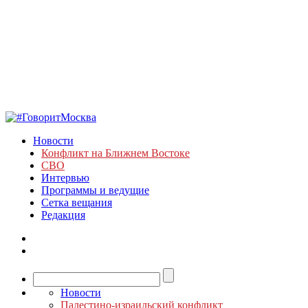
Новости
Конфликт на Ближнем Востоке
СВО
Интервью
Программы и ведущие
Сетка вещания
Редакция
Новости
Палестино-израильский конфликт