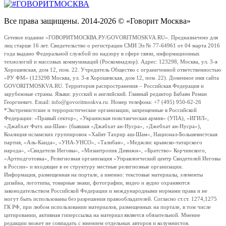
Все права защищены. 2014-2026 © «Говорит Москва»
Сетевое издание «ГОВОРИТМОСКВА.РУ/GOVORITMOSKVA.RU». Предназначено для
лиц старше 16 лет. Свидетельство о регистрации СМИ Эл № 77-64961 от 04 марта 2016
года выдано Федеральной службой по надзору в сфере связи, информационных
технологий и массовых коммуникаций (Роскомнадзор). Адрес: 123298, Москва, ул. 3-я
Хорошевская, дом 12, пом. 22. Учредитель Общество с ограниченной ответственностью
«РУ ФМ» (123298 Москва, ул. 3-я Хорошевская, дом 12, пом. 22). Доменное имя сайта
GOVORITMOSKVA.RU. Территория распространения – Российская Федерация и
зарубежные страны. Языки: русский и английский. Главный редактор Бабаян Роман
Георгиевич. Email: info@govoritmoskva.ru. Номер телефона: +7 (495) 950-62-26
*Экстремистские и террористические организации, запрещенные в Российской
Федерации: «Правый сектор», «Украинская повстанческая армия» (УПА), «ИГИЛ»,
«Джабхат Фатх аш-Шам» (бывшая «Джабхат ан-Нусра», «Джебхат ан-Нусра»),
Коалиция исламских группировок «Хайят Тахрир аш-Шам», Национал-Большевистская
партия, «Аль-Каида», «УНА-УНСО», «Талибан», «Меджлис крымско-татарского
народа», «Свидетели Иеговы», «Мизантропик Дивижн», «Братство» Корчинского,
«Артподготовка», Религиозная организация «Управленческий центр Свидетелей Иеговы
в России» и входящие в ее структуру местные религиозные организации.
Информация, размещенная на портале, а именно: текстовые материалы, элементы
дизайна, логотипы, товарные знаки, фотографии, видео и аудио охраняются
законодательством Российской Федерации и международными нормами права и не
могут быть использованы без разрешения правообладателей. Согласно ст.ст. 1274,1275
ГК РФ, при любом использовании материалов, размещенных на портале, в том числе
цитировании, активная гиперссылка на материал является обязательной. Мнение
редакции может не совпадать с мнением отдельных авторов и колумнистов.