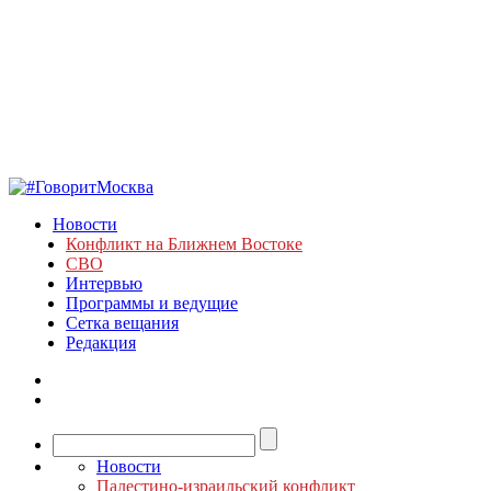
Новости
Конфликт на Ближнем Востоке
СВО
Интервью
Программы и ведущие
Сетка вещания
Редакция
Новости
Палестино-израильский конфликт