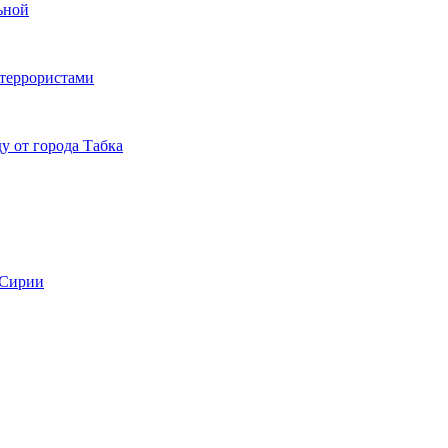
ьной
 террористами
у от города Табка
 Сирии