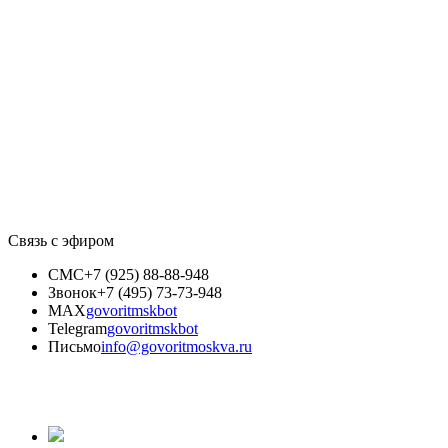
Связь с эфиром
СМС
+7 (925) 88-88-948
Звонок
+7 (495) 73-73-948
MAX
govoritmskbot
Telegram
govoritmskbot
Письмо
info@govoritmoskva.ru