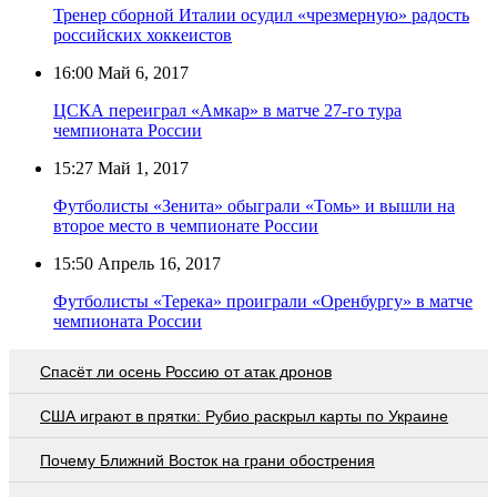
Тренер сборной Италии осудил «чрезмерную» радость
российских хоккеистов
16:00
Май 6, 2017
ЦСКА переиграл «Амкар» в матче 27-го тура
чемпионата России
15:27
Май 1, 2017
Футболисты «Зенита» обыграли «Томь» и вышли на
второе место в чемпионате России
15:50
Апрель 16, 2017
Футболисты «Терека» проиграли «Оренбургу» в матче
чемпионата России
Спасёт ли осень Россию от атак дронов
США играют в прятки: Рубио раскрыл карты по Украине
Почему Ближний Восток на грани обострения