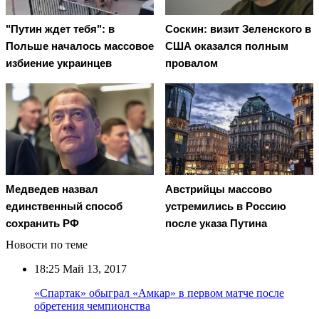
"Путин ждет тебя": в
Соскин: визит Зеленского в
Польше началось массовое
США оказался полным
избиение украинцев
провалом
Медведев назвал
Австрийцы массово
единственный способ
устремились в Россию
сохранить РФ
после указа Путина
Новости по теме
18:25
Май 13, 2017
«Спартак» обыграл «Амкар» в первом матче после
обретения чемпионства