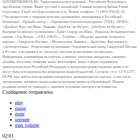
GOVORITMOSKVA.RU. Территория распространения – Российская Федерация и
зарубежные страны. Языки: русский и английский. Главный редактор Бабаян Роман
Георгиевич. Email: info@govoritmoskva.ru. Номер телефона: +7 (495) 950-62-26
*Экстремистские и террористические организации, запрещенные в Российской
Федерации: «Правый сектор», «Украинская повстанческая армия» (УПА), «ИГИЛ»,
«Джабхат Фатх аш-Шам» (бывшая «Джабхат ан-Нусра», «Джебхат ан-Нусра»),
Коалиция исламских группировок «Хайят Тахрир аш-Шам», Национал-Большевистская
партия, «Аль-Каида», «УНА-УНСО», «Талибан», «Меджлис крымско-татарского
народа», «Свидетели Иеговы», «Мизантропик Дивижн», «Братство» Корчинского,
«Артподготовка», Религиозная организация «Управленческий центр Свидетелей Иеговы
в России» и входящие в ее структуру местные религиозные организации.
Информация, размещенная на портале, а именно: текстовые материалы, элементы
дизайна, логотипы, товарные знаки, фотографии, видео и аудио охраняются
законодательством Российской Федерации и международными нормами права и не
могут быть использованы без разрешения правообладателей. Согласно ст.ст. 1274,1275
ГК РФ, при любом использовании материалов, размещенных на портале, в том числе
цитировании, активная гиперссылка на материал является обязательной. Мнение
редакции может не совпадать с мнением отдельных авторов и колумнистов.
Сообщение отправлено
play
pause
mute
unmute
max volume
02:01