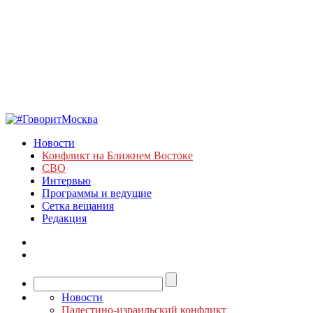
Новости
Конфликт на Ближнем Востоке
СВО
Интервью
Программы и ведущие
Сетка вещания
Редакция
Новости
Палестино-израильский конфликт