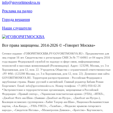
info@govoritmoskva.ru
Реклама на радио
Города вещания
Наши слушатели
Все права защищены. 2014-2026 © «Говорит Москва»
Сетевое издание «ГОВОРИТМОСКВА.РУ/GOVORITMOSKVA.RU». Предназначено для
лиц старше 16 лет. Свидетельство о регистрации СМИ Эл № 77-64961 от 04 марта 2016
года выдано Федеральной службой по надзору в сфере связи, информационных
технологий и массовых коммуникаций (Роскомнадзор). Адрес: 123298, Москва, ул. 3-я
Хорошевская, дом 12, пом. 22. Учредитель Общество с ограниченной ответственностью
«РУ ФМ» (123298 Москва, ул. 3-я Хорошевская, дом 12, пом. 22). Доменное имя сайта
GOVORITMOSKVA.RU. Территория распространения – Российская Федерация и
зарубежные страны. Языки: русский и английский. Главный редактор Бабаян Роман
Георгиевич. Email: info@govoritmoskva.ru. Номер телефона: +7 (495) 950-62-26
*Экстремистские и террористические организации, запрещенные в Российской
Федерации: «Правый сектор», «Украинская повстанческая армия» (УПА), «ИГИЛ»,
«Джабхат Фатх аш-Шам» (бывшая «Джабхат ан-Нусра», «Джебхат ан-Нусра»),
Коалиция исламских группировок «Хайят Тахрир аш-Шам», Национал-Большевистская
партия, «Аль-Каида», «УНА-УНСО», «Талибан», «Меджлис крымско-татарского
народа», «Свидетели Иеговы», «Мизантропик Дивижн», «Братство» Корчинского,