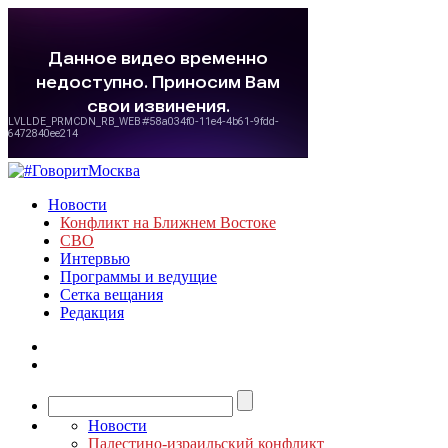
Новости
Конфликт на Ближнем Востоке
СВО
Интервью
Программы и ведущие
Сетка вещания
Редакция
Новости
Палестино-израильский конфликт