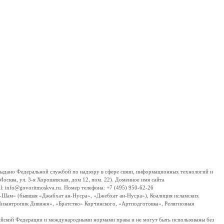
дано Федеральной службой по надзору в сфере связи, информационных технологий и
сква, ул. 3-я Хорошевская, дом 12, пом. 22). Доменное имя сайта
 info@govoritmoskva.ru. Номер телефона: +7 (495) 950-62-26
ш-Шам» (бывшая «Джабхат ан-Нусра», «Джебхат ан-Нусра»), Коалиция исламских
изантропик Дивижн», «Братство» Корчинского, «Артподготовка», Религиозная
ссийской Федерации и международными нормами права и не могут быть использованы без