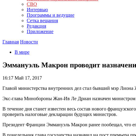
СВО
Интервью
Программы и ведущие
Сетка вещания
Редакция
Приложение
Главная
Новости
В мире
Эммануэль Макрон проводит назначен
16:17
Май 17, 2017
Главой министерства внутренних дел стал бывший мэр Лиона 
Экс-глава Минобороны Жан-Ив Ле Дриан назначен министром 
В течение дня станет известен весь состав нового французског
проверить налоговые декларации будущих министров.
Президент Франции Эммануэль Макрон ранее пообещал, что его
В понедельник глава государства назначил на пост премьера 