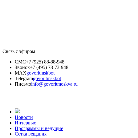
Связь с эфиром
СМС
+7 (925) 88-88-948
Звонок
+7 (495) 73-73-948
MAX
govoritmskbot
Telegram
govoritmskbot
Письмо
info@govoritmoskva.ru
Новости
Интервью
Программы и ведущие
Сетка вещания