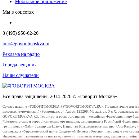
Мобильное приложение
Мы в соцсетях
8 (495) 950-62-26
info@govoritmoskva.ru
Реклама на радио
Города вещания
Наши слушатели
Все права защищены. 2014-2026 © «Говорит Москва»
Сетевое издание «ГОВОРИТМОСКВА.РУ/GOVORITMOSKVA.RU». Предназначено для лиц стар
массовых коммуникаций (Роскомнадзор). Адрес: 123298, Москва, ул. 3-я Хорошевская, д
GOVORITMOSKVA.RU. Территория распространения – Российская Федерация и зарубежные с
*Экстремистские и террористические организации, запрещенные в Российской Федераци
группировок «Хайят Тахрир аш-Шам», Национал-Большевистская партия, «Аль-Каида», 
организация «Управленческий центр Свидетелей Иеговы в России» и входящие в ее струк
Информация, размещенная на портале, а именно: текстовые материалы, элементы дизайна