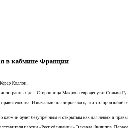
ия в кабмине Франции
Жерар Коллон.
иностранных дел. Сторонница Макрона евродепутат Сильви Гул
о правительства. Изначально планировалось, что это произойдёт 
 кабмин будет безупречным и открытым как для левых и правых,
представителя партии «Республиканцы» Эдуарда Филиппа. Перво