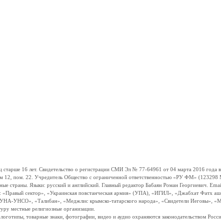
ше 16 лет. Свидетельство о регистрации СМИ Эл № 77-64961 от 04 марта 2016 года вы
ом 12, пом. 22. Учредитель Общество с ограниченной ответственностью «РУ ФМ» (123298 Мо
траны. Языки: русский и английский. Главный редактор Бабаян Роман Георгиевич. Email:
и: «Правый сектор», «Украинская повстанческая армия» (УПА), «ИГИЛ», «Джабхат Фатх а
«УНА-УНСО», «Талибан», «Меджлис крымско-татарского народа», «Свидетели Иеговы», «М
туру местные религиозные организации.
, логотипы, товарные знаки, фотографии, видео и аудио охраняются законодательством Ро