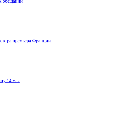
х обещаний
завтра премьера Франции
ну 14 мая