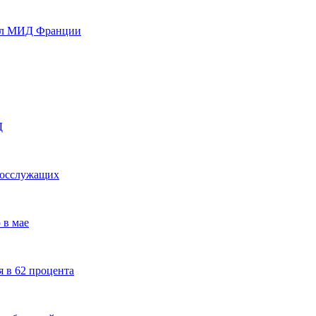
вил МИД Франции
Д
 госслужащих
 в мае
 в 62 процента