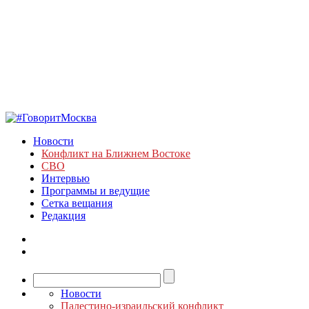
Новости
Конфликт на Ближнем Востоке
СВО
Интервью
Программы и ведущие
Сетка вещания
Редакция
Новости
Палестино-израильский конфликт