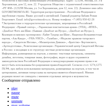
технологий и массовых коммуникаций (Роскомнадзор). Адрес: 123298, Москва, ул. 3-я
Хорошевская, дом 12, пом. 22. Учредитель Общество с ограниченной ответственностью
«РУ ФМ» (123298 Москва, ул. 3-я Хорошевская, дом 12, пом. 22). Доменное имя сайта
GOVORITMOSKVA.RU. Территория распространения – Российская Федерация и
зарубежные страны. Языки: русский и английский. Главный редактор Бабаян Роман
Георгиевич. Email: info@govoritmoskva.ru. Номер телефона: +7 (495) 950-62-26
*Экстремистские и террористические организации, запрещенные в Российской
Федерации: «Правый сектор», «Украинская повстанческая армия» (УПА), «ИГИЛ»,
«Джабхат Фатх аш-Шам» (бывшая «Джабхат ан-Нусра», «Джебхат ан-Нусра»),
Коалиция исламских группировок «Хайят Тахрир аш-Шам», Национал-Большевистская
партия, «Аль-Каида», «УНА-УНСО», «Талибан», «Меджлис крымско-татарского
народа», «Свидетели Иеговы», «Мизантропик Дивижн», «Братство» Корчинского,
«Артподготовка», Религиозная организация «Управленческий центр Свидетелей Иеговы
в России» и входящие в ее структуру местные религиозные организации.
Информация, размещенная на портале, а именно: текстовые материалы, элементы
дизайна, логотипы, товарные знаки, фотографии, видео и аудио охраняются
законодательством Российской Федерации и международными нормами права и не
могут быть использованы без разрешения правообладателей. Согласно ст.ст. 1274,1275
ГК РФ, при любом использовании материалов, размещенных на портале, в том числе
цитировании, активная гиперссылка на материал является обязательной. Мнение
редакции может не совпадать с мнением отдельных авторов и колумнистов.
Сообщение отправлено
play
pause
mute
unmute
max volume