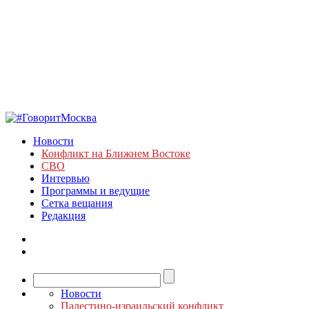
Новости
Конфликт на Ближнем Востоке
СВО
Интервью
Программы и ведущие
Сетка вещания
Редакция
Новости
Палестино-израильский конфликт