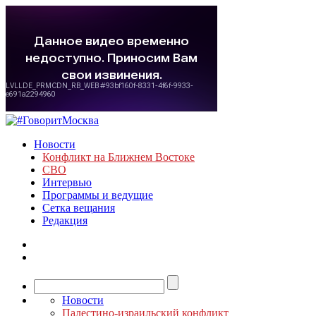
Новости
Конфликт на Ближнем Востоке
СВО
Интервью
Программы и ведущие
Сетка вещания
Редакция
Новости
Палестино-израильский конфликт