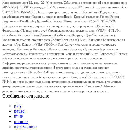
Хорошевская, дом 12, пом. 22. Учредитель Общество с ограниченной ответственностью
«РУ ФМ» (123298 Москва, ул. 3-я Хорошевская, дом 12, пом. 22). Доменное имя сайта
GOVORITMOSKVA.RU. Территория распространения – Российская Федерация и
зарубежные страны. Языки: русский и английский. Главный редактор Бабаян Роман
Георгиевич. Email: info@govoritmoskva.ru. Номер телефона: +7 (495) 950-62-26
*Экстремистские и террористические организации, запрещенные в Российской
Федерации: «Правый сектор», «Украинская повстанческая армия» (УПА), «ИГИЛ»,
«Джабхат Фатх аш-Шам» (бывшая «Джабхат ан-Нусра», «Джебхат ан-Нусра»),
Коалиция исламских группировок «Хайят Тахрир аш-Шам», Национал-Большевистская
партия, «Аль-Каида», «УНА-УНСО», «Талибан», «Меджлис крымско-татарского
народа», «Свидетели Иеговы», «Мизантропик Дивижн», «Братство» Корчинского,
«Артподготовка», Религиозная организация «Управленческий центр Свидетелей Иеговы
в России» и входящие в ее структуру местные религиозные организации.
Информация, размещенная на портале, а именно: текстовые материалы, элементы
дизайна, логотипы, товарные знаки, фотографии, видео и аудио охраняются
законодательством Российской Федерации и международными нормами права и не
могут быть использованы без разрешения правообладателей. Согласно ст.ст. 1274,1275
ГК РФ, при любом использовании материалов, размещенных на портале, в том числе
цитировании, активная гиперссылка на материал является обязательной. Мнение
редакции может не совпадать с мнением отдельных авторов и колумнистов.
Сообщение отправлено
play
pause
mute
unmute
max volume