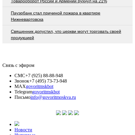
Товарооборот России и Армении рухнул на 21%
Пауэрбанк стал причиной пожара в квартире
Нижневартовска
Священник допустил, что церкви могут торговать своей
продукцией
Связь с эфиром
СМС
+7 (925) 88-88-948
Звонок
+7 (495) 73-73-948
MAX
govoritmskbot
Telegram
govoritmskbot
Письмо
info@govoritmoskva.ru
Новости