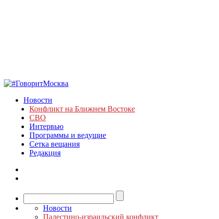
Новости
Конфликт на Ближнем Востоке
СВО
Интервью
Программы и ведущие
Сетка вещания
Редакция
Новости
Палестино-израильский конфликт