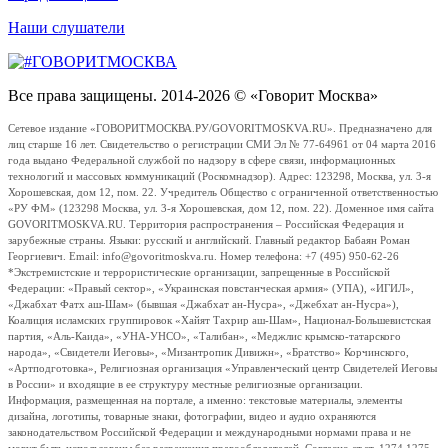
Наши слушатели
Все права защищены. 2014-2026 © «Говорит Москва»
Сетевое издание «ГОВОРИТМОСКВА.РУ/GOVORITMOSKVA.RU». Предназначено для
лиц старше 16 лет. Свидетельство о регистрации СМИ Эл № 77-64961 от 04 марта 2016
года выдано Федеральной службой по надзору в сфере связи, информационных
технологий и массовых коммуникаций (Роскомнадзор). Адрес: 123298, Москва, ул. 3-я
Хорошевская, дом 12, пом. 22. Учредитель Общество с ограниченной ответственностью
«РУ ФМ» (123298 Москва, ул. 3-я Хорошевская, дом 12, пом. 22). Доменное имя сайта
GOVORITMOSKVA.RU. Территория распространения – Российская Федерация и
зарубежные страны. Языки: русский и английский. Главный редактор Бабаян Роман
Георгиевич. Email: info@govoritmoskva.ru. Номер телефона: +7 (495) 950-62-26
*Экстремистские и террористические организации, запрещенные в Российской
Федерации: «Правый сектор», «Украинская повстанческая армия» (УПА), «ИГИЛ»,
«Джабхат Фатх аш-Шам» (бывшая «Джабхат ан-Нусра», «Джебхат ан-Нусра»),
Коалиция исламских группировок «Хайят Тахрир аш-Шам», Национал-Большевистская
партия, «Аль-Каида», «УНА-УНСО», «Талибан», «Меджлис крымско-татарского
народа», «Свидетели Иеговы», «Мизантропик Дивижн», «Братство» Корчинского,
«Артподготовка», Религиозная организация «Управленческий центр Свидетелей Иеговы
в России» и входящие в ее структуру местные религиозные организации.
Информация, размещенная на портале, а именно: текстовые материалы, элементы
дизайна, логотипы, товарные знаки, фотографии, видео и аудио охраняются
законодательством Российской Федерации и международными нормами права и не