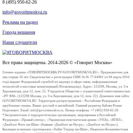
8 (495) 950-62-26
info@govoritmoskva.ru
Реклама на радио
Города вещания
Наши слушатели
Все права защищены. 2014-2026 © «Говорит Москва»
Сетевое издание «ГОВОРИТМОСКВА.РУ/GOVORITMOSKVA.RU». Предназначено для
лиц старше 16 лет. Свидетельство о регистрации СМИ Эл № 77-64961 от 04 марта 2016
года выдано Федеральной службой по надзору в сфере связи, информационных
технологий и массовых коммуникаций (Роскомнадзор). Адрес: 123298, Москва, ул. 3-я
Хорошевская, дом 12, пом. 22. Учредитель Общество с ограниченной ответственностью
«РУ ФМ» (123298 Москва, ул. 3-я Хорошевская, дом 12, пом. 22). Доменное имя сайта
GOVORITMOSKVA.RU. Территория распространения – Российская Федерация и
зарубежные страны. Языки: русский и английский. Главный редактор Бабаян Роман
Георгиевич. Email: info@govoritmoskva.ru. Номер телефона: +7 (495) 950-62-26
*Экстремистские и террористические организации, запрещенные в Российской
Федерации: «Правый сектор», «Украинская повстанческая армия» (УПА), «ИГИЛ»,
«Джабхат Фатх аш-Шам» (бывшая «Джабхат ан-Нусра», «Джебхат ан-Нусра»),
Коалиция исламских группировок «Хайят Тахрир аш-Шам», Национал-Большевистская