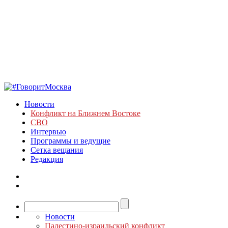
Новости
Конфликт на Ближнем Востоке
СВО
Интервью
Программы и ведущие
Сетка вещания
Редакция
Новости
Палестино-израильский конфликт