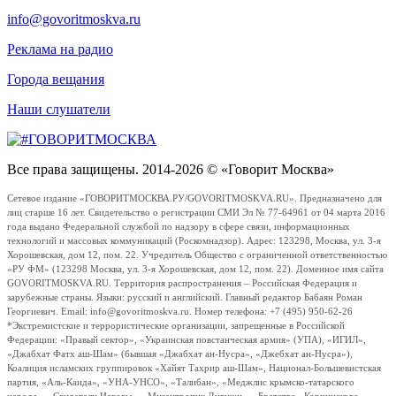
info@govoritmoskva.ru
Реклама на радио
Города вещания
Наши слушатели
Все права защищены. 2014-2026 © «Говорит Москва»
Сетевое издание «ГОВОРИТМОСКВА.РУ/GOVORITMOSKVA.RU». Предназначено для
лиц старше 16 лет. Свидетельство о регистрации СМИ Эл № 77-64961 от 04 марта 2016
года выдано Федеральной службой по надзору в сфере связи, информационных
технологий и массовых коммуникаций (Роскомнадзор). Адрес: 123298, Москва, ул. 3-я
Хорошевская, дом 12, пом. 22. Учредитель Общество с ограниченной ответственностью
«РУ ФМ» (123298 Москва, ул. 3-я Хорошевская, дом 12, пом. 22). Доменное имя сайта
GOVORITMOSKVA.RU. Территория распространения – Российская Федерация и
зарубежные страны. Языки: русский и английский. Главный редактор Бабаян Роман
Георгиевич. Email: info@govoritmoskva.ru. Номер телефона: +7 (495) 950-62-26
*Экстремистские и террористические организации, запрещенные в Российской
Федерации: «Правый сектор», «Украинская повстанческая армия» (УПА), «ИГИЛ»,
«Джабхат Фатх аш-Шам» (бывшая «Джабхат ан-Нусра», «Джебхат ан-Нусра»),
Коалиция исламских группировок «Хайят Тахрир аш-Шам», Национал-Большевистская
партия, «Аль-Каида», «УНА-УНСО», «Талибан», «Меджлис крымско-татарского