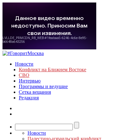
Новости
Конфликт на Ближнем Востоке
СВО
Интервью
Программы и ведущие
Сетка вещания
Редакция
Новости
Палестино-израильский конфликт