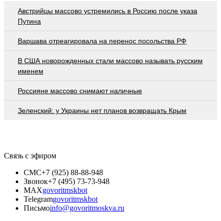
Австрийцы массово устремились в Россию после указа
Путина
Варшава отреагировала на перенос посольства РФ
В США новорожденных стали массово называть русским
именем
Россияне массово снимают наличные
Зеленский: у Украины нет планов возвращать Крым
Связь с эфиром
СМС
+7 (925) 88-88-948
Звонок
+7 (495) 73-73-948
MAX
govoritmskbot
Telegram
govoritmskbot
Письмо
info@govoritmoskva.ru