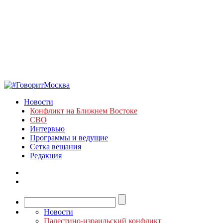
Новости
Конфликт на Ближнем Востоке
СВО
Интервью
Программы и ведущие
Сетка вещания
Редакция
Новости
Палестино-израильский конфликт