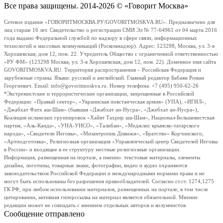
Все права защищены. 2014-2026 © «Говорит Москва»
Сетевое издание «ГОВОРИТМОСКВА.РУ/GOVORITMOSKVA.RU». Предназначено для
лиц старше 16 лет. Свидетельство о регистрации СМИ Эл № 77-64961 от 04 марта 2016
года выдано Федеральной службой по надзору в сфере связи, информационных
технологий и массовых коммуникаций (Роскомнадзор). Адрес: 123298, Москва, ул. 3-я
Хорошевская, дом 12, пом. 22. Учредитель Общество с ограниченной ответственностью
«РУ ФМ» (123298 Москва, ул. 3-я Хорошевская, дом 12, пом. 22). Доменное имя сайта
GOVORITMOSKVA.RU. Территория распространения – Российская Федерация и
зарубежные страны. Языки: русский и английский. Главный редактор Бабаян Роман
Георгиевич. Email: info@govoritmoskva.ru. Номер телефона: +7 (495) 950-62-26
*Экстремистские и террористические организации, запрещенные в Российской
Федерации: «Правый сектор», «Украинская повстанческая армия» (УПА), «ИГИЛ»,
«Джабхат Фатх аш-Шам» (бывшая «Джабхат ан-Нусра», «Джебхат ан-Нусра»),
Коалиция исламских группировок «Хайят Тахрир аш-Шам», Национал-Большевистская
партия, «Аль-Каида», «УНА-УНСО», «Талибан», «Меджлис крымско-татарского
народа», «Свидетели Иеговы», «Мизантропик Дивижн», «Братство» Корчинского,
«Артподготовка», Религиозная организация «Управленческий центр Свидетелей Иеговы
в России» и входящие в ее структуру местные религиозные организации.
Информация, размещенная на портале, а именно: текстовые материалы, элементы
дизайна, логотипы, товарные знаки, фотографии, видео и аудио охраняются
законодательством Российской Федерации и международными нормами права и не
могут быть использованы без разрешения правообладателей. Согласно ст.ст. 1274,1275
ГК РФ, при любом использовании материалов, размещенных на портале, в том числе
цитировании, активная гиперссылка на материал является обязательной. Мнение
редакции может не совпадать с мнением отдельных авторов и колумнистов.
Сообщение отправлено