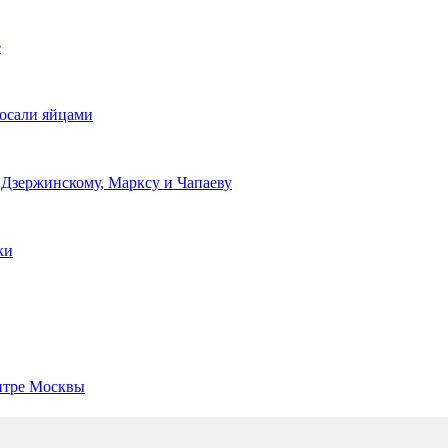
е
росали яйцами
 Дзержинскому, Марксу и Чапаеву
ки
ентре Москвы