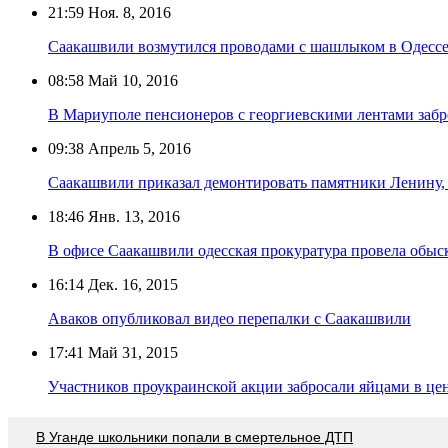
21:59
Ноя. 8, 2016
Саакашвили возмутился проводами с шашлыком в Одесс
08:58
Май 10, 2016
В Мариуполе пенсионеров с георгиевскими лентами заб
09:38
Апрель 5, 2016
Саакашвили приказал демонтировать памятники Ленину,
18:46
Янв. 13, 2016
В офисе Саакашвили одесская прокуратура провела обыс
16:14
Дек. 16, 2015
Аваков опубликовал видео перепалки с Саакашвили
17:41
Май 31, 2015
Участников проукраинской акции забросали яйцами в ц
В Уганде школьники попали в смертельное ДТП