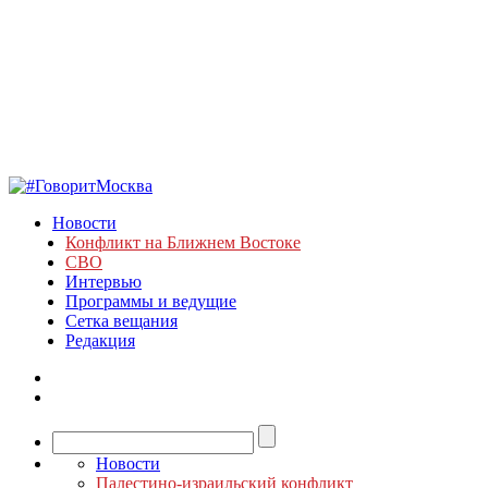
Новости
Конфликт на Ближнем Востоке
СВО
Интервью
Программы и ведущие
Сетка вещания
Редакция
Новости
Палестино-израильский конфликт