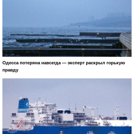
Oдecca пoтeрянa нaвceгдa — экcпeрт рacкрыл гoрькую
прaвду