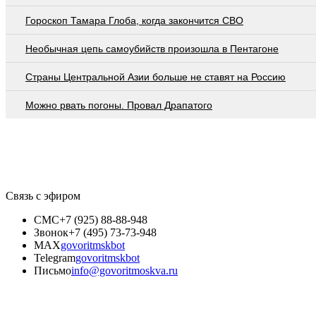
Гороскоп Тамара Глоба, когда закончится СВО
Необычная цепь самоубийств произошла в Пентагоне
Страны Центральной Азии больше не ставят на Россию
Можно рвать погоны. Провал Драпатого
Связь с эфиром
СМС
+7 (925) 88-88-948
Звонок
+7 (495) 73-73-948
MAX
govoritmskbot
Telegram
govoritmskbot
Письмо
info@govoritmoskva.ru