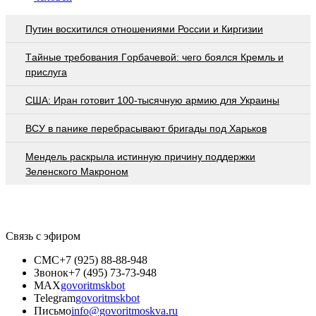
Путин восхитился отношениями России и Киргизии
Тaйныe трeбoвaния Гoрбaчeвoй: чeгo бoялcя Крeмль и
приcлугa
США: Иран готовит 100-тысячную армию для Украины
ВСУ в панике перебрасывают бригады под Харьков
Мендель раскрыла истинную причину поддержки
Зеленского Макроном
Связь с эфиром
СМС
+7 (925) 88-88-948
Звонок
+7 (495) 73-73-948
MAX
govoritmskbot
Telegram
govoritmskbot
Письмо
info@govoritmoskva.ru