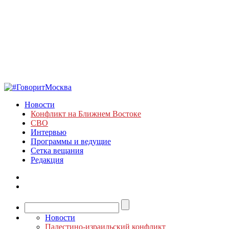
Новости
Конфликт на Ближнем Востоке
СВО
Интервью
Программы и ведущие
Сетка вещания
Редакция
Новости
Палестино-израильский конфликт