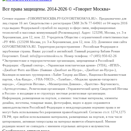
Все права защищены. 2014-2026 © «Говорит Москва»
Сетевое издание «ГОВОРИТМОСКВА.РУ/GOVORITMOSKVA.RU». Предназначено для
лиц старше 16 лет. Свидетельство о регистрации СМИ Эл № 77-64961 от 04 марта 2016
года выдано Федеральной службой по надзору в сфере связи, информационных
технологий и массовых коммуникаций (Роскомнадзор). Адрес: 123298, Москва, ул. 3-я
Хорошевская, дом 12, пом. 22. Учредитель Общество с ограниченной ответственностью
«РУ ФМ» (123298 Москва, ул. 3-я Хорошевская, дом 12, пом. 22). Доменное имя сайта
GOVORITMOSKVA.RU. Территория распространения – Российская Федерация и
зарубежные страны. Языки: русский и английский. Главный редактор Бабаян Роман
Георгиевич. Email: info@govoritmoskva.ru. Номер телефона: +7 (495) 950-62-26
*Экстремистские и террористические организации, запрещенные в Российской
Федерации: «Правый сектор», «Украинская повстанческая армия» (УПА), «ИГИЛ»,
«Джабхат Фатх аш-Шам» (бывшая «Джабхат ан-Нусра», «Джебхат ан-Нусра»),
Коалиция исламских группировок «Хайят Тахрир аш-Шам», Национал-Большевистская
партия, «Аль-Каида», «УНА-УНСО», «Талибан», «Меджлис крымско-татарского
народа», «Свидетели Иеговы», «Мизантропик Дивижн», «Братство» Корчинского,
«Артподготовка», Религиозная организация «Управленческий центр Свидетелей Иеговы
в России» и входящие в ее структуру местные религиозные организации.
Информация, размещенная на портале, а именно: текстовые материалы, элементы
дизайна, логотипы, товарные знаки, фотографии, видео и аудио охраняются
законодательством Российской Федерации и международными нормами права и не
могут быть использованы без разрешения правообладателей. Согласно ст.ст. 1274,1275
ГК РФ, при любом использовании материалов, размещенных на портале, в том числе
цитировании, активная гиперссылка на материал является обязательной. Мнение
редакции может не совпадать с мнением отдельных авторов и колумнистов.