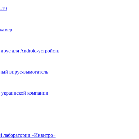
-19
окамер
ирус для Android-устройств
ный вирус-вымогатель
a украинской компании
й лаборатории «Инвитро»