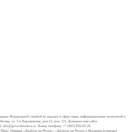
дано Федеральной службой по надзору в сфере связи, информационных технологий и
сква, ул. 3-я Хорошевская, дом 12, пом. 22). Доменное имя сайта
 info@govoritmoskva.ru. Номер телефона: +7 (495) 950-62-26
ш-Шам» (бывшая «Джабхат ан-Нусра», «Джебхат ан-Нусра»), Коалиция исламских