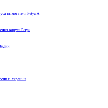
уса-вымогателя Petya.А
ения вируса Petya
 Индии
оссии и Украины