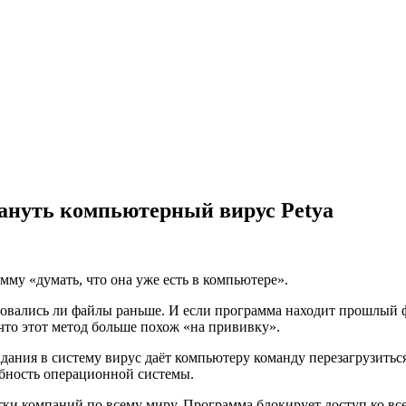
ануть компьютерный вирус Petya
му «думать, что она уже есть в компьютере».
фровались ли файлы раньше. И если программа находит прошлый ф
 что этот метод больше похож «на прививку».
ания в систему вирус даёт компьютеру команду перезагрузиться ч
бность операционной системы.
тки компаний по всему миру. Программа блокирует доступ ко вс