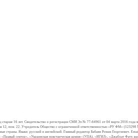
ше 16 лет. Свидетельство о регистрации СМИ Эл № 77-64961 от 04 марта 2016 года вы
ом 12, пом. 22. Учредитель Общество с ограниченной ответственностью «РУ ФМ» (123298 Мо
траны. Языки: русский и английский. Главный редактор Бабаян Роман Георгиевич. Email:
и: «Правый сектор», «Украинская повстанческая армия» (УПА), «ИГИЛ», «Джабхат Фатх а