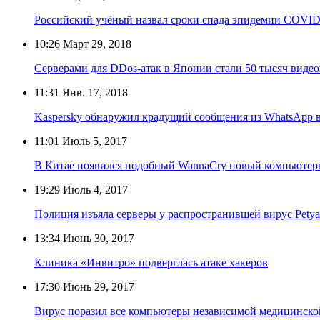
Российский учёный назвал сроки спада эпидемии COVID
10:26
Март 29, 2018
Серверами для DDos-атак в Японии стали 50 тысяч виде
11:31
Янв. 17, 2018
Kaspersky обнаружил крадущий сообщения из WhatsApp в
11:01
Июль 5, 2017
В Китае появился подобный WannaCry новый компьютер
19:29
Июль 4, 2017
Полиция изъяла серверы у распространившей вирус Pety
13:34
Июнь 30, 2017
Клиника «Инвитро» подверглась атаке хакеров
17:30
Июнь 29, 2017
Вирус поразил все компьютеры независимой медицинско