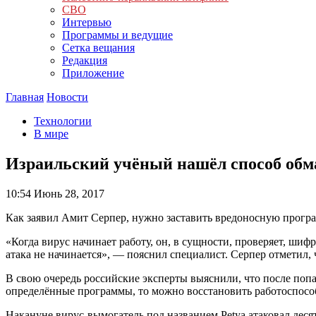
СВО
Интервью
Программы и ведущие
Сетка вещания
Редакция
Приложение
Главная
Новости
Технологии
В мире
Израильский учёный нашёл способ обм
10:54
Июнь 28, 2017
Как заявил Амит Серпер, нужно заставить вредоносную програм
«Когда вирус начинает работу, он, в сущности, проверяет, ши
атака не начинается», — пояснил специалист. Серпер отметил,
В свою очередь российские эксперты выяснили, что после попад
определённые программы, то можно восстановить работоспосо
Накануне вирус-вымогатель под названием Petya атаковал деся