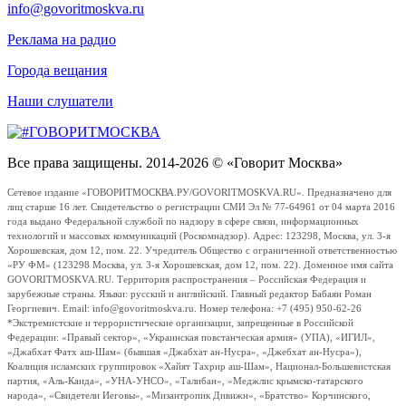
info@govoritmoskva.ru
Реклама на радио
Города вещания
Наши слушатели
Все права защищены. 2014-2026 © «Говорит Москва»
Сетевое издание «ГОВОРИТМОСКВА.РУ/GOVORITMOSKVA.RU». Предназначено для
лиц старше 16 лет. Свидетельство о регистрации СМИ Эл № 77-64961 от 04 марта 2016
года выдано Федеральной службой по надзору в сфере связи, информационных
технологий и массовых коммуникаций (Роскомнадзор). Адрес: 123298, Москва, ул. 3-я
Хорошевская, дом 12, пом. 22. Учредитель Общество с ограниченной ответственностью
«РУ ФМ» (123298 Москва, ул. 3-я Хорошевская, дом 12, пом. 22). Доменное имя сайта
GOVORITMOSKVA.RU. Территория распространения – Российская Федерация и
зарубежные страны. Языки: русский и английский. Главный редактор Бабаян Роман
Георгиевич. Email: info@govoritmoskva.ru. Номер телефона: +7 (495) 950-62-26
*Экстремистские и террористические организации, запрещенные в Российской
Федерации: «Правый сектор», «Украинская повстанческая армия» (УПА), «ИГИЛ»,
«Джабхат Фатх аш-Шам» (бывшая «Джабхат ан-Нусра», «Джебхат ан-Нусра»),
Коалиция исламских группировок «Хайят Тахрир аш-Шам», Национал-Большевистская
партия, «Аль-Каида», «УНА-УНСО», «Талибан», «Меджлис крымско-татарского
народа», «Свидетели Иеговы», «Мизантропик Дивижн», «Братство» Корчинского,