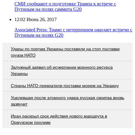
СМИ сообщают о подготовке Трампа к встрече с
Путиным на полях саммита G20
12:02
Июнь 26, 2017
Associated Press: Трамп с нетерпением ожидает встречи с
Путиным на полях G20
Удары по портам Украины поставили на стоп поставки
грузов НАТО
Залужный заявил об исчерпании военного ресурса
Украины
Страны НАТО прекратили поставки морем на Украину
Уцелевшая после атомного удара русская скрипка вновь
зазвучит
Иран раскрыл срок действия нового маршрута в
Ормузском проливе