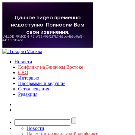
Новости
Конфликт на Ближнем Востоке
СВО
Интервью
Программы и ведущие
Сетка вещания
Редакция
Новости
Палестино-израильский конфликт