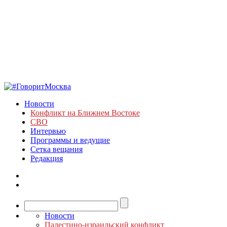
Новости
Конфликт на Ближнем Востоке
СВО
Интервью
Программы и ведущие
Сетка вещания
Редакция
Новости
Палестино-израильский конфликт