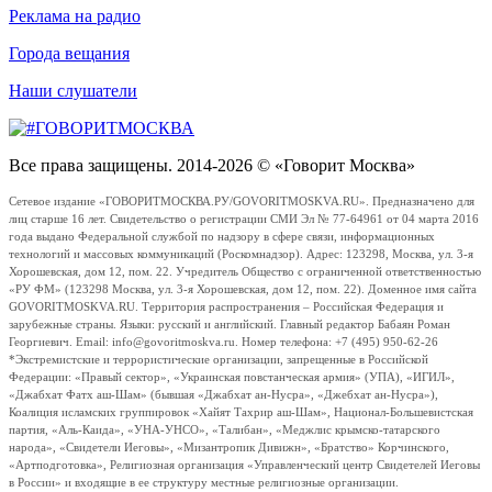
Реклама на радио
Города вещания
Наши слушатели
Все права защищены. 2014-2026 © «Говорит Москва»
Сетевое издание «ГОВОРИТМОСКВА.РУ/GOVORITMOSKVA.RU». Предназначено для
лиц старше 16 лет. Свидетельство о регистрации СМИ Эл № 77-64961 от 04 марта 2016
года выдано Федеральной службой по надзору в сфере связи, информационных
технологий и массовых коммуникаций (Роскомнадзор). Адрес: 123298, Москва, ул. 3-я
Хорошевская, дом 12, пом. 22. Учредитель Общество с ограниченной ответственностью
«РУ ФМ» (123298 Москва, ул. 3-я Хорошевская, дом 12, пом. 22). Доменное имя сайта
GOVORITMOSKVA.RU. Территория распространения – Российская Федерация и
зарубежные страны. Языки: русский и английский. Главный редактор Бабаян Роман
Георгиевич. Email: info@govoritmoskva.ru. Номер телефона: +7 (495) 950-62-26
*Экстремистские и террористические организации, запрещенные в Российской
Федерации: «Правый сектор», «Украинская повстанческая армия» (УПА), «ИГИЛ»,
«Джабхат Фатх аш-Шам» (бывшая «Джабхат ан-Нусра», «Джебхат ан-Нусра»),
Коалиция исламских группировок «Хайят Тахрир аш-Шам», Национал-Большевистская
партия, «Аль-Каида», «УНА-УНСО», «Талибан», «Меджлис крымско-татарского
народа», «Свидетели Иеговы», «Мизантропик Дивижн», «Братство» Корчинского,
«Артподготовка», Религиозная организация «Управленческий центр Свидетелей Иеговы
в России» и входящие в ее структуру местные религиозные организации.