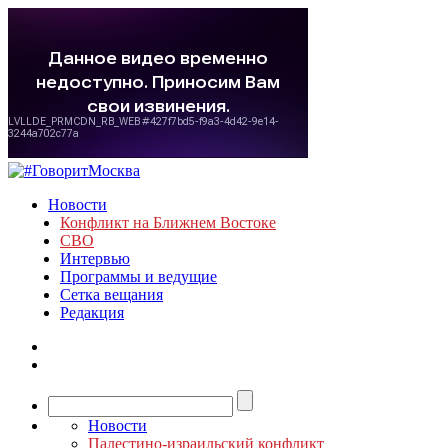
Новости
Конфликт на Ближнем Востоке
СВО
Интервью
Программы и ведущие
Сетка вещания
Редакция
Новости
Палестино-израильский конфликт