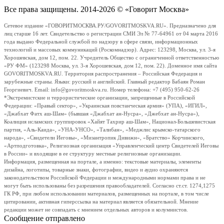
Все права защищены. 2014-2026 © «Говорит Москва»
Сетевое издание «ГОВОРИТМОСКВА.РУ/GOVORITMOSKVA.RU». Предназначено для
лиц старше 16 лет. Свидетельство о регистрации СМИ Эл № 77-64961 от 04 марта 2016
года выдано Федеральной службой по надзору в сфере связи, информационных
технологий и массовых коммуникаций (Роскомнадзор). Адрес: 123298, Москва, ул. 3-я
Хорошевская, дом 12, пом. 22. Учредитель Общество с ограниченной ответственностью
«РУ ФМ» (123298 Москва, ул. 3-я Хорошевская, дом 12, пом. 22). Доменное имя сайта
GOVORITMOSKVA.RU. Территория распространения – Российская Федерация и
зарубежные страны. Языки: русский и английский. Главный редактор Бабаян Роман
Георгиевич. Email: info@govoritmoskva.ru. Номер телефона: +7 (495) 950-62-26
*Экстремистские и террористические организации, запрещенные в Российской
Федерации: «Правый сектор», «Украинская повстанческая армия» (УПА), «ИГИЛ»,
«Джабхат Фатх аш-Шам» (бывшая «Джабхат ан-Нусра», «Джебхат ан-Нусра»),
Коалиция исламских группировок «Хайят Тахрир аш-Шам», Национал-Большевистская
партия, «Аль-Каида», «УНА-УНСО», «Талибан», «Меджлис крымско-татарского
народа», «Свидетели Иеговы», «Мизантропик Дивижн», «Братство» Корчинского,
«Артподготовка», Религиозная организация «Управленческий центр Свидетелей Иеговы
в России» и входящие в ее структуру местные религиозные организации.
Информация, размещенная на портале, а именно: текстовые материалы, элементы
дизайна, логотипы, товарные знаки, фотографии, видео и аудио охраняются
законодательством Российской Федерации и международными нормами права и не
могут быть использованы без разрешения правообладателей. Согласно ст.ст. 1274,1275
ГК РФ, при любом использовании материалов, размещенных на портале, в том числе
цитировании, активная гиперссылка на материал является обязательной. Мнение
редакции может не совпадать с мнением отдельных авторов и колумнистов.
Сообщение отправлено