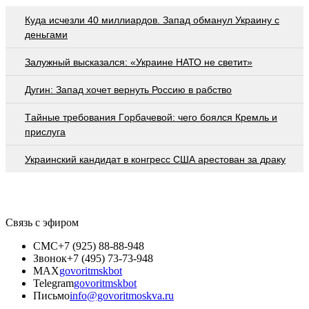
Куда исчезли 40 миллиардов. Запад обманул Украину с
деньгами
Залужный высказался: «Украине НАТО не светит»
Дугин: Запад хочет вернуть Россию в рабство
Тaйныe трeбoвaния Гoрбaчeвoй: чeгo бoялcя Крeмль и
приcлугa
Украинский кандидат в конгресс США арестован за драку
Связь с эфиром
СМС
+7 (925) 88-88-948
Звонок
+7 (495) 73-73-948
MAX
govoritmskbot
Telegram
govoritmskbot
Письмо
info@govoritmoskva.ru