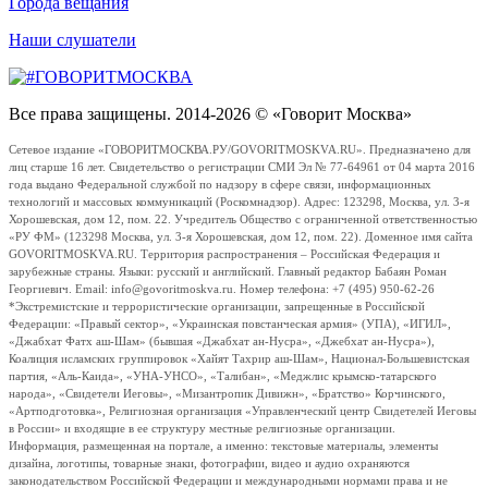
Города вещания
Наши слушатели
Все права защищены. 2014-2026 © «Говорит Москва»
Сетевое издание «ГОВОРИТМОСКВА.РУ/GOVORITMOSKVA.RU». Предназначено для
лиц старше 16 лет. Свидетельство о регистрации СМИ Эл № 77-64961 от 04 марта 2016
года выдано Федеральной службой по надзору в сфере связи, информационных
технологий и массовых коммуникаций (Роскомнадзор). Адрес: 123298, Москва, ул. 3-я
Хорошевская, дом 12, пом. 22. Учредитель Общество с ограниченной ответственностью
«РУ ФМ» (123298 Москва, ул. 3-я Хорошевская, дом 12, пом. 22). Доменное имя сайта
GOVORITMOSKVA.RU. Территория распространения – Российская Федерация и
зарубежные страны. Языки: русский и английский. Главный редактор Бабаян Роман
Георгиевич. Email: info@govoritmoskva.ru. Номер телефона: +7 (495) 950-62-26
*Экстремистские и террористические организации, запрещенные в Российской
Федерации: «Правый сектор», «Украинская повстанческая армия» (УПА), «ИГИЛ»,
«Джабхат Фатх аш-Шам» (бывшая «Джабхат ан-Нусра», «Джебхат ан-Нусра»),
Коалиция исламских группировок «Хайят Тахрир аш-Шам», Национал-Большевистская
партия, «Аль-Каида», «УНА-УНСО», «Талибан», «Меджлис крымско-татарского
народа», «Свидетели Иеговы», «Мизантропик Дивижн», «Братство» Корчинского,
«Артподготовка», Религиозная организация «Управленческий центр Свидетелей Иеговы
в России» и входящие в ее структуру местные религиозные организации.
Информация, размещенная на портале, а именно: текстовые материалы, элементы
дизайна, логотипы, товарные знаки, фотографии, видео и аудио охраняются
законодательством Российской Федерации и международными нормами права и не