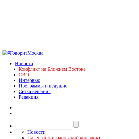
Новости
Конфликт на Ближнем Востоке
СВО
Интервью
Программы и ведущие
Сетка вещания
Редакция
Новости
Палестино-израильский конфликт