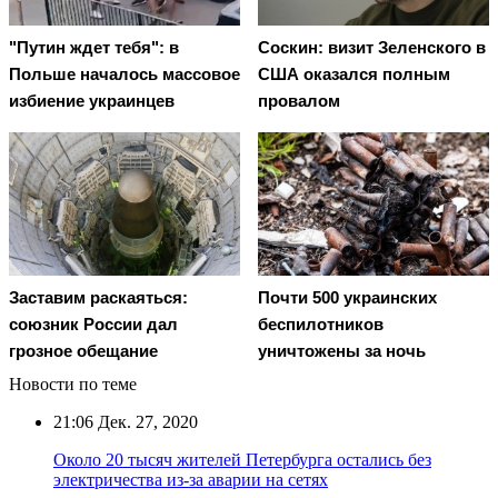
"Путин ждет тебя": в
Соскин: визит Зеленского в
Польше началось массовое
США оказался полным
избиение украинцев
провалом
Заставим раскаяться:
Почти 500 украинских
союзник России дал
беспилотников
грозное обещание
уничтожены за ночь
Новости по теме
21:06
Дек. 27, 2020
Около 20 тысяч жителей Петербурга остались без
электричества из-за аварии на сетях