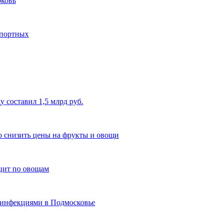
рковь
мпортных
у составил 1,5 млрд руб.
 снизить цены на фрукты и овощи
ицит по овощам
 инфекциями в Подмосковье