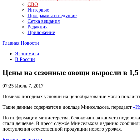
СВО
Интервью
Программы и ведущие
Сетка вещания
Редакция
Приложение
Главная
Новости
Экономика
В России
Цены на сезонные овощи выросли в 1,5 р
07:25
Июль 7, 2017
Помимо погодных условий на ценообразование могло повлиять 
Такие данные содержатся в докладе Минсельхоза, передают
«И
По информации министерства, белокочанная капуста подорожал
стали дешевле. В пресс-службе Минсельхоза изданию сообщил
поступления отечественной продукции нового урожая.
Версия для печати