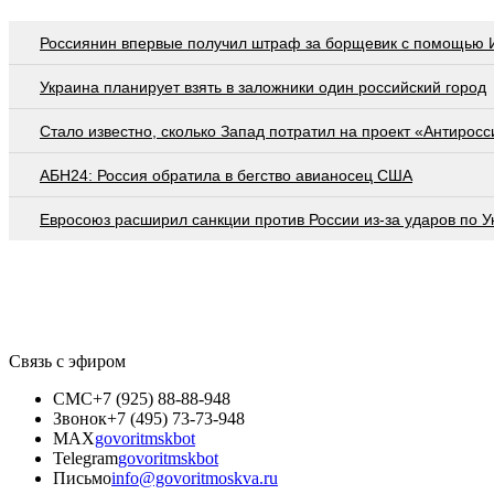
Россиянин впервые получил штраф за борщевик с помощью 
Украина планирует взять в заложники один российский город
Стало известно, сколько Запад потратил на проект «Антиросс
АБН24: Россия обратила в бегство авианосец США
Евросоюз расширил санкции против России из-за ударов по У
Связь с эфиром
СМС
+7 (925) 88-88-948
Звонок
+7 (495) 73-73-948
MAX
govoritmskbot
Telegram
govoritmskbot
Письмо
info@govoritmoskva.ru