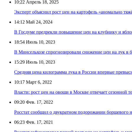
10:22
Апрель 18, 2025
Эксперт объяснил рост цен на картофель «аномально т
14:12
Май 24, 2024
В Госдуме предрекли повышение цен на клубнику и яблок
18:54
Июль 10, 2023
В Минсельхозе спрогнозировали снижение цен на лук в 
15:29
Июль 10, 2023
Средняя цена килограмма лука в России впервые превыс
10:17
Март 6, 2022
Власти: рост цен на овощи в Москве отвечает сезонной 
09:20
Фев. 17, 2022
Росстат сообщил о двукратном подорожании борщевого на
06:23
Фев. 17, 2021