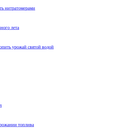
ть нитратомерами
дного лета
опить урожай святой водой
л
орожании топлива