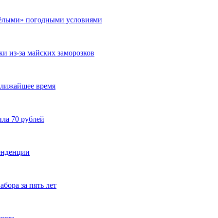
яжёлыми» погодными условиями
и из-за майских заморозков
ближайшее время
ила 70 рублей
тенденции
бора за пять лет