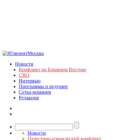
Новости
Конфликт на Ближнем Востоке
СВО
Интервью
Программы и ведущие
Сетка вещания
Редакция
Новости
Палестино-израильский конфликт