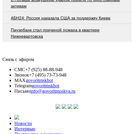
активам
АБН24: Россия наказала США за поддержку Киева
Пауэрбанк стал причиной пожара в квартире
Нижневартовска
Связь с эфиром
СМС
+7 (925) 88-88-948
Звонок
+7 (495) 73-73-948
MAX
govoritmskbot
Telegram
govoritmskbot
Письмо
info@govoritmoskva.ru
Новости
Интервью