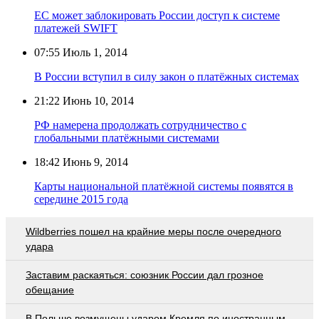
ЕС может заблокировать России доступ к системе
платежей SWIFT
07:55
Июль 1, 2014
В России вступил в силу закон о платёжных системах
21:22
Июнь 10, 2014
РФ намерена продолжать сотрудничество с
глобальными платёжными системами
18:42
Июнь 9, 2014
Карты национальной платёжной системы появятся в
середине 2015 года
Wildberries пошел на крайние меры после очередного
удара
Заставим раскаяться: союзник России дал грозное
обещание
В Польше возмущены ударом Кремля по иностранным