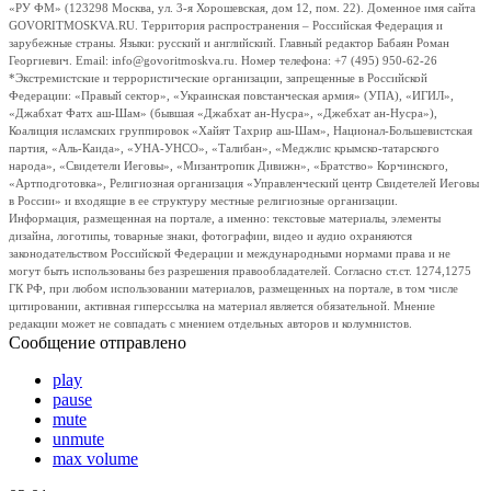
«РУ ФМ» (123298 Москва, ул. 3-я Хорошевская, дом 12, пом. 22). Доменное имя сайта
GOVORITMOSKVA.RU. Территория распространения – Российская Федерация и
зарубежные страны. Языки: русский и английский. Главный редактор Бабаян Роман
Георгиевич. Email: info@govoritmoskva.ru. Номер телефона: +7 (495) 950-62-26
*Экстремистские и террористические организации, запрещенные в Российской
Федерации: «Правый сектор», «Украинская повстанческая армия» (УПА), «ИГИЛ»,
«Джабхат Фатх аш-Шам» (бывшая «Джабхат ан-Нусра», «Джебхат ан-Нусра»),
Коалиция исламских группировок «Хайят Тахрир аш-Шам», Национал-Большевистская
партия, «Аль-Каида», «УНА-УНСО», «Талибан», «Меджлис крымско-татарского
народа», «Свидетели Иеговы», «Мизантропик Дивижн», «Братство» Корчинского,
«Артподготовка», Религиозная организация «Управленческий центр Свидетелей Иеговы
в России» и входящие в ее структуру местные религиозные организации.
Информация, размещенная на портале, а именно: текстовые материалы, элементы
дизайна, логотипы, товарные знаки, фотографии, видео и аудио охраняются
законодательством Российской Федерации и международными нормами права и не
могут быть использованы без разрешения правообладателей. Согласно ст.ст. 1274,1275
ГК РФ, при любом использовании материалов, размещенных на портале, в том числе
цитировании, активная гиперссылка на материал является обязательной. Мнение
редакции может не совпадать с мнением отдельных авторов и колумнистов.
Сообщение отправлено
play
pause
mute
unmute
max volume