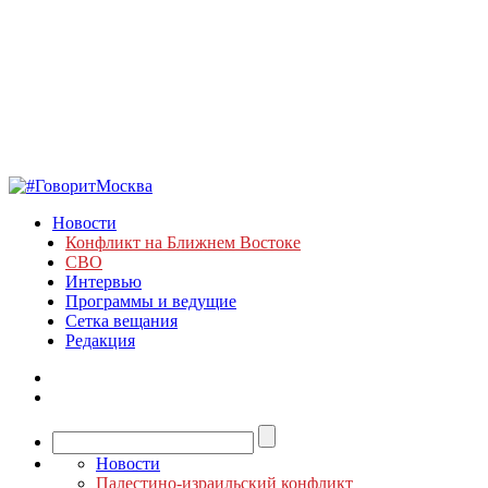
Новости
Конфликт на Ближнем Востоке
СВО
Интервью
Программы и ведущие
Сетка вещания
Редакция
Новости
Палестино-израильский конфликт