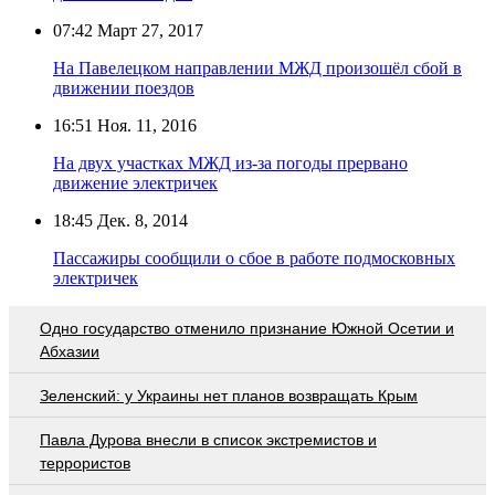
07:42
Март 27, 2017
На Павелецком направлении МЖД произошёл сбой в
движении поездов
16:51
Ноя. 11, 2016
На двух участках МЖД из-за погоды прервано
движение электричек
18:45
Дек. 8, 2014
Пассажиры сообщили о сбое в работе подмосковных
электричек
Одно государство отменило признание Южной Осетии и
Абхазии
Зеленский: у Украины нет планов возвращать Крым
Павла Дурова внесли в список экстремистов и
террористов