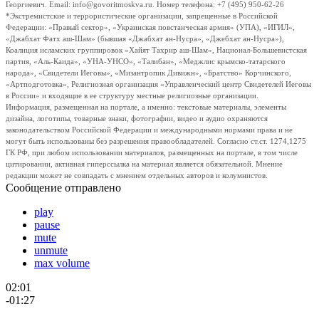
Георгиевич. Email: info@govoritmoskva.ru. Номер телефона: +7 (495) 950-62-26
*Экстремистские и террористические организации, запрещенные в Российской
Федерации: «Правый сектор», «Украинская повстанческая армия» (УПА), «ИГИЛ»,
«Джабхат Фатх аш-Шам» (бывшая «Джабхат ан-Нусра», «Джебхат ан-Нусра»),
Коалиция исламских группировок «Хайят Тахрир аш-Шам», Национал-Большевистская
партия, «Аль-Каида», «УНА-УНСО», «Талибан», «Меджлис крымско-татарского
народа», «Свидетели Иеговы», «Мизантропик Дивижн», «Братство» Корчинского,
«Артподготовка», Религиозная организация «Управленческий центр Свидетелей Иеговы
в России» и входящие в ее структуру местные религиозные организации.
Информация, размещенная на портале, а именно: текстовые материалы, элементы
дизайна, логотипы, товарные знаки, фотографии, видео и аудио охраняются
законодательством Российской Федерации и международными нормами права и не
могут быть использованы без разрешения правообладателей. Согласно ст.ст. 1274,1275
ГК РФ, при любом использовании материалов, размещенных на портале, в том числе
цитировании, активная гиперссылка на материал является обязательной. Мнение
редакции может не совпадать с мнением отдельных авторов и колумнистов.
Сообщение отправлено
play
pause
mute
unmute
max volume
02:01
-01:27