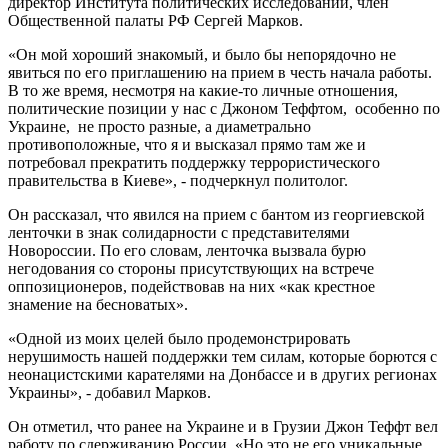
директор Института политических исследований, член
Общественной палаты РФ Сергей Марков.
«Он мой хороший знакомый, и было бы непорядочно не
явиться по его приглашению на прием в честь начала работы.
В то же время, несмотря на какие-то личные отношения,
политические позиции у нас с Джоном Теффтом, особенно по
Украине, не просто разные, а диаметрально
противоположные, что я и высказал прямо там же и
потребовал прекратить поддержку террористического
правительства в Киеве», - подчеркнул политолог.
Он рассказал, что явился на прием с бантом из георгиевской
ленточки в знак солидарности с представителями
Новороссии. По его словам, ленточка вызвала бурю
негодования со стороны присутствующих на встрече
оппозиционеров, подействовав на них «как крестное
знамение на бесноватых».
«Одной из моих целей было продемонстрировать
нерушимость нашей поддержки тем силам, которые борются с
неонацистскими карателями на Донбассе и в других регионах
Украины», - добавил Марков.
Он отметил, что ранее на Украине и в Грузии Джон Теффт вел
работу по сдерживанию России. «Но это не его уникальные