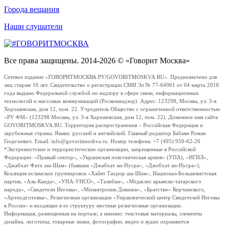
Города вещания
Наши слушатели
Все права защищены. 2014-2026 © «Говорит Москва»
Сетевое издание «ГОВОРИТМОСКВА.РУ/GOVORITMOSKVA.RU». Предназначено для
лиц старше 16 лет. Свидетельство о регистрации СМИ Эл № 77-64961 от 04 марта 2016
года выдано Федеральной службой по надзору в сфере связи, информационных
технологий и массовых коммуникаций (Роскомнадзор). Адрес: 123298, Москва, ул. 3-я
Хорошевская, дом 12, пом. 22. Учредитель Общество с ограниченной ответственностью
«РУ ФМ» (123298 Москва, ул. 3-я Хорошевская, дом 12, пом. 22). Доменное имя сайта
GOVORITMOSKVA.RU. Территория распространения – Российская Федерация и
зарубежные страны. Языки: русский и английский. Главный редактор Бабаян Роман
Георгиевич. Email: info@govoritmoskva.ru. Номер телефона: +7 (495) 950-62-26
*Экстремистские и террористические организации, запрещенные в Российской
Федерации: «Правый сектор», «Украинская повстанческая армия» (УПА), «ИГИЛ»,
«Джабхат Фатх аш-Шам» (бывшая «Джабхат ан-Нусра», «Джебхат ан-Нусра»),
Коалиция исламских группировок «Хайят Тахрир аш-Шам», Национал-Большевистская
партия, «Аль-Каида», «УНА-УНСО», «Талибан», «Меджлис крымско-татарского
народа», «Свидетели Иеговы», «Мизантропик Дивижн», «Братство» Корчинского,
«Артподготовка», Религиозная организация «Управленческий центр Свидетелей Иеговы
в России» и входящие в ее структуру местные религиозные организации.
Информация, размещенная на портале, а именно: текстовые материалы, элементы
дизайна, логотипы, товарные знаки, фотографии, видео и аудио охраняются