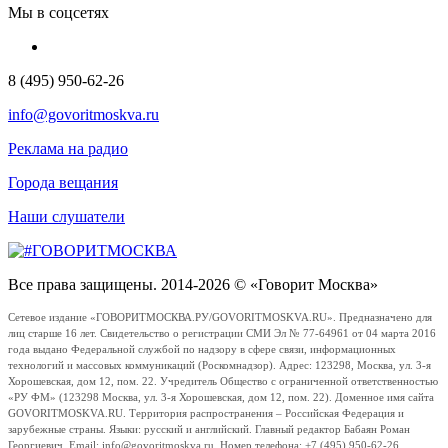
Мы в соцсетях
8 (495) 950-62-26
info@govoritmoskva.ru
Реклама на радио
Города вещания
Наши слушатели
Все права защищены. 2014-2026 © «Говорит Москва»
Сетевое издание «ГОВОРИТМОСКВА.РУ/GOVORITMOSKVA.RU». Предназначено для
лиц старше 16 лет. Свидетельство о регистрации СМИ Эл № 77-64961 от 04 марта 2016
года выдано Федеральной службой по надзору в сфере связи, информационных
технологий и массовых коммуникаций (Роскомнадзор). Адрес: 123298, Москва, ул. 3-я
Хорошевская, дом 12, пом. 22. Учредитель Общество с ограниченной ответственностью
«РУ ФМ» (123298 Москва, ул. 3-я Хорошевская, дом 12, пом. 22). Доменное имя сайта
GOVORITMOSKVA.RU. Территория распространения – Российская Федерация и
зарубежные страны. Языки: русский и английский. Главный редактор Бабаян Роман
Георгиевич. Email: info@govoritmoskva.ru. Номер телефона: +7 (495) 950-62-26