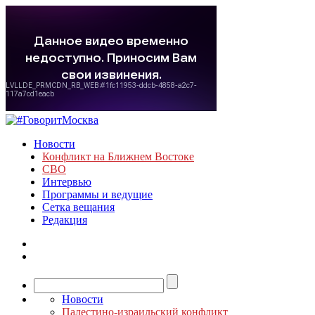
Новости
Конфликт на Ближнем Востоке
СВО
Интервью
Программы и ведущие
Сетка вещания
Редакция
Новости
Палестино-израильский конфликт