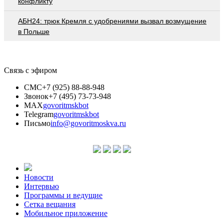
конфликту
АБН24: трюк Кремля с удобрениями вызвал возмущение
в Польше
Связь с эфиром
СМС
+7 (925) 88-88-948
Звонок
+7 (495) 73-73-948
MAX
govoritmskbot
Telegram
govoritmskbot
Письмо
info@govoritmoskva.ru
Новости
Интервью
Программы и ведущие
Сетка вещания
Мобильное приложение