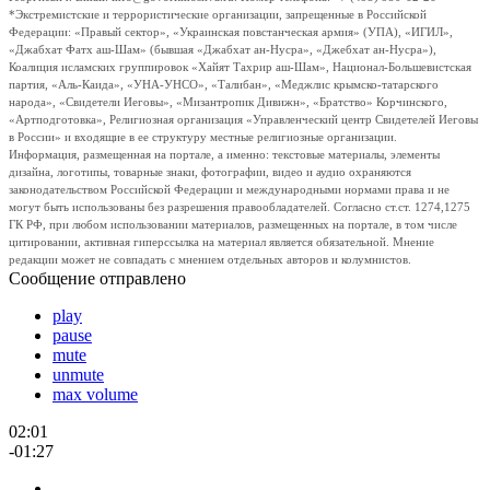
*Экстремистские и террористические организации, запрещенные в Российской
Федерации: «Правый сектор», «Украинская повстанческая армия» (УПА), «ИГИЛ»,
«Джабхат Фатх аш-Шам» (бывшая «Джабхат ан-Нусра», «Джебхат ан-Нусра»),
Коалиция исламских группировок «Хайят Тахрир аш-Шам», Национал-Большевистская
партия, «Аль-Каида», «УНА-УНСО», «Талибан», «Меджлис крымско-татарского
народа», «Свидетели Иеговы», «Мизантропик Дивижн», «Братство» Корчинского,
«Артподготовка», Религиозная организация «Управленческий центр Свидетелей Иеговы
в России» и входящие в ее структуру местные религиозные организации.
Информация, размещенная на портале, а именно: текстовые материалы, элементы
дизайна, логотипы, товарные знаки, фотографии, видео и аудио охраняются
законодательством Российской Федерации и международными нормами права и не
могут быть использованы без разрешения правообладателей. Согласно ст.ст. 1274,1275
ГК РФ, при любом использовании материалов, размещенных на портале, в том числе
цитировании, активная гиперссылка на материал является обязательной. Мнение
редакции может не совпадать с мнением отдельных авторов и колумнистов.
Сообщение отправлено
play
pause
mute
unmute
max volume
02:01
-01:27