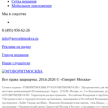
Сетка вещания
Мобильное приложение
Мы в соцсетях
8 (495) 950-62-26
info@govoritmoskva.ru
Реклама на радио
Города вещания
Наши слушатели
Все права защищены. 2014-2026 © «Говорит Москва»
Сетевое издание «ГОВОРИТМОСКВА.РУ/GOVORITMOSKVA.RU». Предназначено для лиц стар
массовых коммуникаций (Роскомнадзор). Адрес: 123298, Москва, ул. 3-я Хорошевская, д
GOVORITMOSKVA.RU. Территория распространения – Российская Федерация и зарубежные с
*Экстремистские и террористические организации, запрещенные в Российской Федераци
группировок «Хайят Тахрир аш-Шам», Национал-Большевистская партия, «Аль-Каида», 
организация «Управленческий центр Свидетелей Иеговы в России» и входящие в ее струк