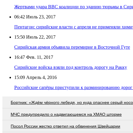
Жертвами удара ВВС коалиции по зданию тюрьмы в Сирии
06:42
Июль 23, 2017
Пентагон: сирийские власти с апреля не применяли хими
15:50
Июль 22, 2017
Сирийская армия объявила перемирие в Восточной Гуте
16:47
Фев. 11, 2017
Сирийские войска взяли под контроль дорогу на Ракку
15:09
Апрель 4, 2016
Российские сапёры приступили к разминированию дорог
Бортник: «Ждём чёрного лебедя, но куда опаснее серый нос
МЧС предупредило о надвигающемся на ХМАО шторме
Посол России жестко ответил на обвинения Швейцарии