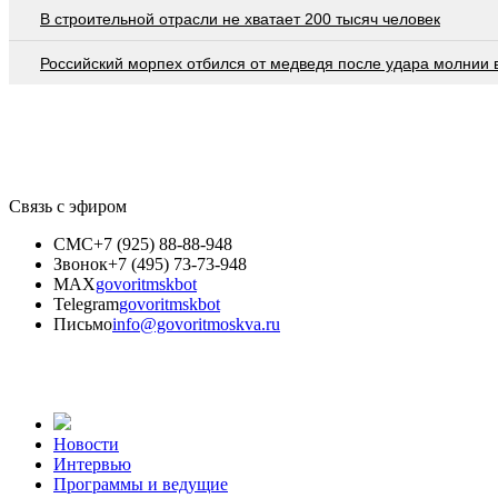
В строительной отрасли не хватает 200 тысяч человек
Российский морпех отбился от медведя после удара молнии 
Связь с эфиром
СМС
+7 (925) 88-88-948
Звонок
+7 (495) 73-73-948
MAX
govoritmskbot
Telegram
govoritmskbot
Письмо
info@govoritmoskva.ru
Новости
Интервью
Программы и ведущие