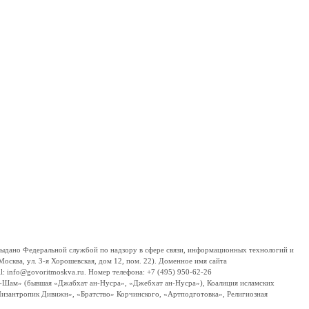
дано Федеральной службой по надзору в сфере связи, информационных технологий и
сква, ул. 3-я Хорошевская, дом 12, пом. 22). Доменное имя сайта
 info@govoritmoskva.ru. Номер телефона: +7 (495) 950-62-26
ш-Шам» (бывшая «Джабхат ан-Нусра», «Джебхат ан-Нусра»), Коалиция исламских
изантропик Дивижн», «Братство» Корчинского, «Артподготовка», Религиозная