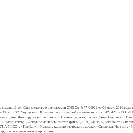
ше 16 лет. Свидетельство о регистрации СМИ Эл № 77-64961 от 04 марта 2016 года вы
ом 12, пом. 22. Учредитель Общество с ограниченной ответственностью «РУ ФМ» (123298 Мо
траны. Языки: русский и английский. Главный редактор Бабаян Роман Георгиевич. Email:
и: «Правый сектор», «Украинская повстанческая армия» (УПА), «ИГИЛ», «Джабхат Фатх а
«УНА-УНСО», «Талибан», «Меджлис крымско-татарского народа», «Свидетели Иеговы», «М
туру местные религиозные организации.