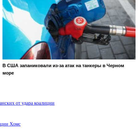
В США запаниковали из-за атак на танкеры в Черном
море
анских от удара коалиции
нции Хомс