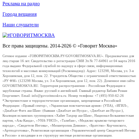
Реклама на радио
Города вещания
Наши слушатели
Все права защищены. 2014-2026 © «Говорит Москва»
Сетевое издание «ГОВОРИТМОСКВА.РУ/GOVORITMOSKVA.RU». Предназначено для
лиц старше 16 лет. Свидетельство о регистрации СМИ Эл № 77-64961 от 04 марта 2016
года выдано Федеральной службой по надзору в сфере связи, информационных
технологий и массовых коммуникаций (Роскомнадзор). Адрес: 123298, Москва, ул. 3-я
Хорошевская, дом 12, пом. 22. Учредитель Общество с ограниченной ответственностью
«РУ ФМ» (123298 Москва, ул. 3-я Хорошевская, дом 12, пом. 22). Доменное имя сайта
GOVORITMOSKVA.RU. Территория распространения – Российская Федерация и
зарубежные страны. Языки: русский и английский. Главный редактор Бабаян Роман
Георгиевич. Email: info@govoritmoskva.ru. Номер телефона: +7 (495) 950-62-26
*Экстремистские и террористические организации, запрещенные в Российской
Федерации: «Правый сектор», «Украинская повстанческая армия» (УПА), «ИГИЛ»,
«Джабхат Фатх аш-Шам» (бывшая «Джабхат ан-Нусра», «Джебхат ан-Нусра»),
Коалиция исламских группировок «Хайят Тахрир аш-Шам», Национал-Большевистская
партия, «Аль-Каида», «УНА-УНСО», «Талибан», «Меджлис крымско-татарского
народа», «Свидетели Иеговы», «Мизантропик Дивижн», «Братство» Корчинского,
«Артподготовка», Религиозная организация «Управленческий центр Свидетелей Иеговы
в России» и входящие в ее структуру местные религиозные организации.