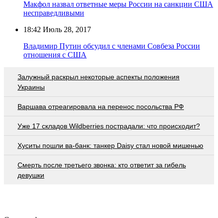
Макфол назвал ответные меры России на санкции США
несправедливыми
18:42
Июль 28, 2017
Владимир Путин обсудил с членами Совбеза России
отношения с США
Залужный раскрыл некоторые аспекты положения
Украины
Варшава отреагировала на перенос посольства РФ
Уже 17 складов Wildberries пострадали: что происходит?
Хуситы пошли ва-банк: танкер Daisy стал новой мишенью
Смерть после третьего звонка: кто ответит за гибель
девушки