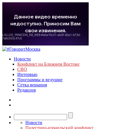
Новости
Конфликт на Ближнем Востоке
СВО
Интервью
Программы и ведущие
Сетка вещания
Редакция
Новости
Палестино-израильский конфликт