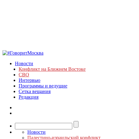
Новости
Конфликт на Ближнем Востоке
СВО
Интервью
Программы и ведущие
Сетка вещания
Редакция
Новости
Палестино-израильский конфликт