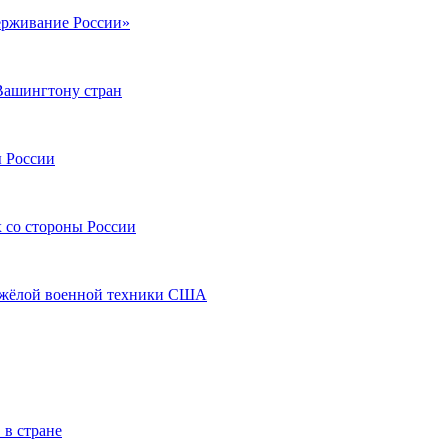
ерживание России»
Вашингтону стран
ы России
 со стороны России
тяжёлой военной техники США
 в стране