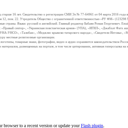
ше 16 лет. Свидетельство о регистрации СМИ Эл № 77-64961 от 04 марта 2016 года вы
ом 12, пом. 22. Учредитель Общество с ограниченной ответственностью «РУ ФМ» (123298 Мо
траны. Языки: русский и английский. Главный редактор Бабаян Роман Георгиевич. Email:
и: «Правый сектор», «Украинская повстанческая армия» (УПА), «ИГИЛ», «Джабхат Фатх а
«УНА-УНСО», «Талибан», «Меджлис крымско-татарского народа», «Свидетели Иеговы», «М
туру местные религиозные организации.
, логотипы, товарные знаки, фотографии, видео и аудио охраняются законодательством Ро
и материалов, размещенных на портале, в том числе цитировании, активная гиперссылка на 
ur browser to a recent version or update your
Flash plugin
.