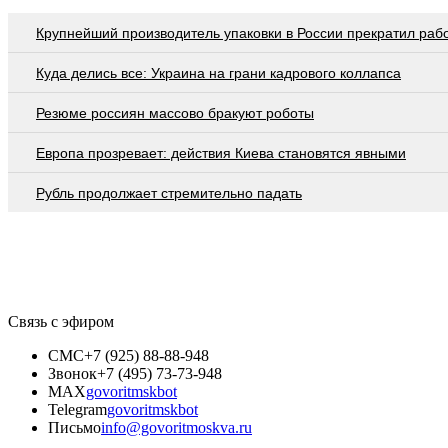
Крупнейший производитель упаковки в России прекратил раб
Куда делись все: Украина на грани кадрового коллапса
Резюме россиян массово бракуют роботы
Европа прозревает: действия Киева становятся явными
Рубль продолжает стремительно падать
Связь с эфиром
СМС
+7 (925) 88-88-948
Звонок
+7 (495) 73-73-948
MAX
govoritmskbot
Telegram
govoritmskbot
Письмо
info@govoritmoskva.ru