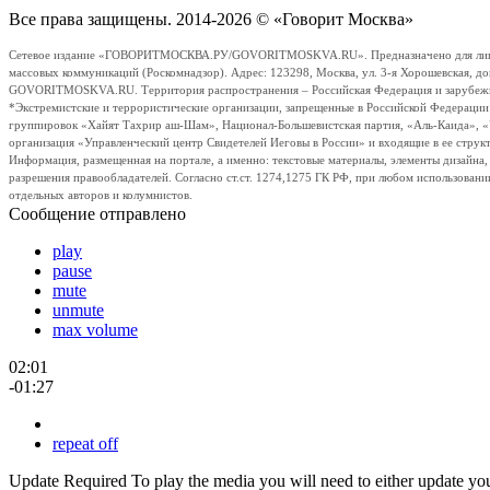
Все права защищены. 2014-2026 © «Говорит Москва»
Сетевое издание «ГОВОРИТМОСКВА.РУ/GOVORITMOSKVA.RU». Предназначено для лиц стар
массовых коммуникаций (Роскомнадзор). Адрес: 123298, Москва, ул. 3-я Хорошевская, д
GOVORITMOSKVA.RU. Территория распространения – Российская Федерация и зарубежные с
*Экстремистские и террористические организации, запрещенные в Российской Федераци
группировок «Хайят Тахрир аш-Шам», Национал-Большевистская партия, «Аль-Каида», 
организация «Управленческий центр Свидетелей Иеговы в России» и входящие в ее струк
Информация, размещенная на портале, а именно: текстовые материалы, элементы дизайна
разрешения правообладателей. Согласно ст.ст. 1274,1275 ГК РФ, при любом использовани
отдельных авторов и колумнистов.
Сообщение отправлено
play
pause
mute
unmute
max volume
02:01
-01:27
repeat off
Update Required
To play the media you will need to either update yo