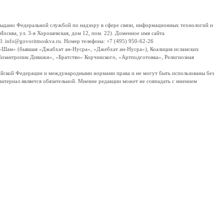
дано Федеральной службой по надзору в сфере связи, информационных технологий и
сква, ул. 3-я Хорошевская, дом 12, пом. 22). Доменное имя сайта
 info@govoritmoskva.ru. Номер телефона: +7 (495) 950-62-26
ш-Шам» (бывшая «Джабхат ан-Нусра», «Джебхат ан-Нусра»), Коалиция исламских
изантропик Дивижн», «Братство» Корчинского, «Артподготовка», Религиозная
ссийской Федерации и международными нормами права и не могут быть использованы без
материал является обязательной. Мнение редакции может не совпадать с мнением