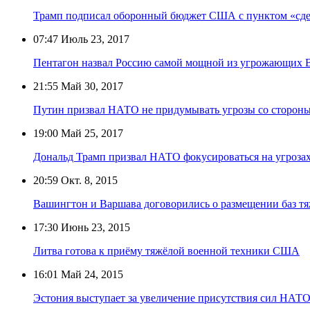
Трамп подписал оборонный бюджет США с пунктом «сд
07:47
Июль 23, 2017
Пентагон назвал Россию самой мощной из угрожающих 
21:55
Май 30, 2017
Путин призвал НАТО не придумывать угрозы со сторон
19:00
Май 25, 2017
Дональд Трамп призвал НАТО фокусироваться на угрозах
20:59
Окт. 8, 2015
Вашингтон и Варшава договорились о размещении баз 
17:30
Июнь 23, 2015
Литва готова к приёму тяжёлой военной техники США
16:01
Май 24, 2015
Эстония выступает за увеличение присутствия сил НАТО