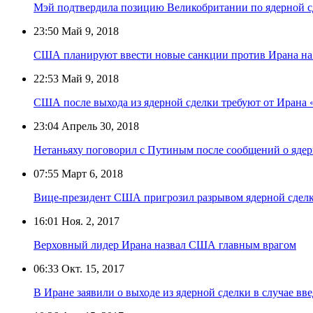
Мэй подтвердила позицию Великобритании по ядерной с
23:50
Май 9, 2018
США планируют ввести новые санкции против Ирана на
22:53
Май 9, 2018
США после выхода из ядерной сделки требуют от Ирана 
23:04
Апрель 30, 2018
Нетаньяху поговорил с Путиным после сообщений о яде
07:55
Март 6, 2018
Вице-президент США пригрозил разрывом ядерной сдел
16:01
Ноя. 2, 2017
Верховный лидер Ирана назвал США главным врагом
06:33
Окт. 15, 2017
В Иране заявили о выходе из ядерной сделки в случае в