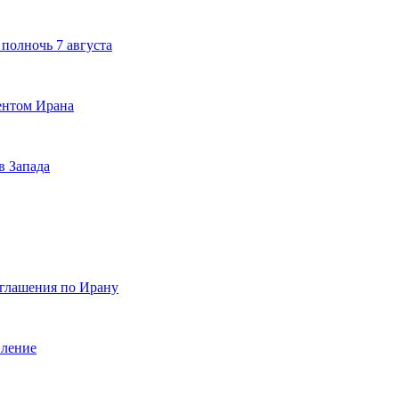
полночь 7 августа
дентом Ирана
в Запада
оглашения по Ирану
вление