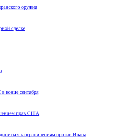
иранского оружия
рной сделке
а
 в конце сентября
ушением прав США
иниться к ограничениям против Ирана