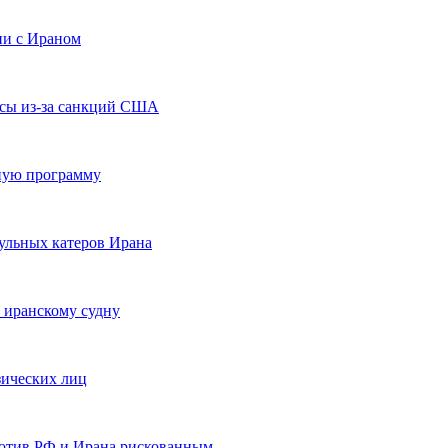
ии с Ираном
асы из-за санкций США
тную программу
льных катеров Ирана
иранскому судну
зических лиц
ротив РФ и Ирана рискованным