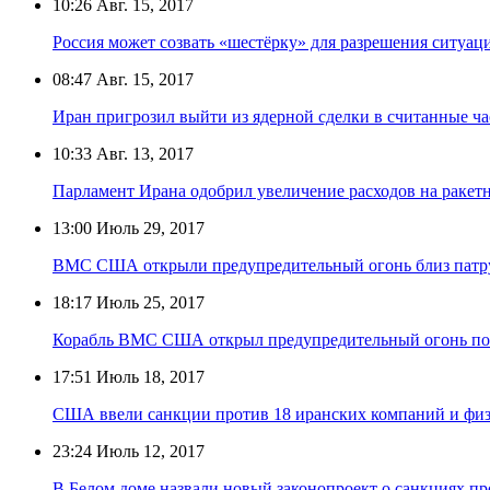
10:26
Авг. 15, 2017
Россия может созвать «шестёрку» для разрешения ситуац
08:47
Авг. 15, 2017
Иран пригрозил выйти из ядерной сделки в считанные ч
10:33
Авг. 13, 2017
Парламент Ирана одобрил увеличение расходов на раке
13:00
Июль 29, 2017
ВМС США открыли предупредительный огонь близ патру
18:17
Июль 25, 2017
Корабль ВМС США открыл предупредительный огонь по 
17:51
Июль 18, 2017
США ввели санкции против 18 иранских компаний и фи
23:24
Июль 12, 2017
В Белом доме назвали новый законопроект о санкциях п