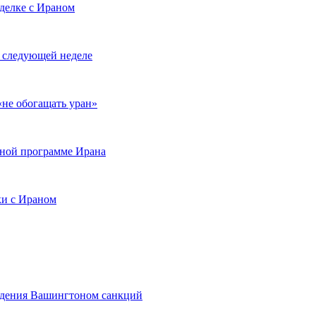
делке с Ираном
 следующей неделе
«не обогащать уран»
рной программе Ирана
ки с Ираном
ведения Вашингтоном санкций