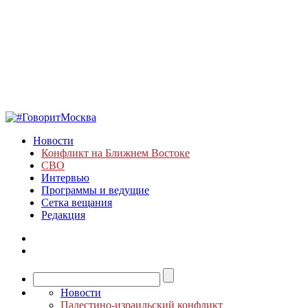
Новости
Конфликт на Ближнем Востоке
СВО
Интервью
Программы и ведущие
Сетка вещания
Редакция
Новости
Палестино-израильский конфликт