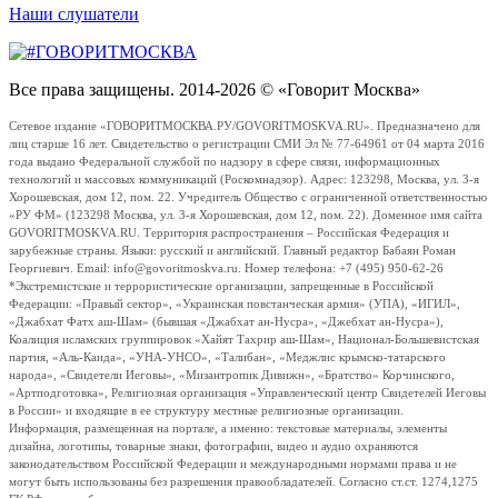
Наши слушатели
Все права защищены. 2014-2026 © «Говорит Москва»
Сетевое издание «ГОВОРИТМОСКВА.РУ/GOVORITMOSKVA.RU». Предназначено для
лиц старше 16 лет. Свидетельство о регистрации СМИ Эл № 77-64961 от 04 марта 2016
года выдано Федеральной службой по надзору в сфере связи, информационных
технологий и массовых коммуникаций (Роскомнадзор). Адрес: 123298, Москва, ул. 3-я
Хорошевская, дом 12, пом. 22. Учредитель Общество с ограниченной ответственностью
«РУ ФМ» (123298 Москва, ул. 3-я Хорошевская, дом 12, пом. 22). Доменное имя сайта
GOVORITMOSKVA.RU. Территория распространения – Российская Федерация и
зарубежные страны. Языки: русский и английский. Главный редактор Бабаян Роман
Георгиевич. Email: info@govoritmoskva.ru. Номер телефона: +7 (495) 950-62-26
*Экстремистские и террористические организации, запрещенные в Российской
Федерации: «Правый сектор», «Украинская повстанческая армия» (УПА), «ИГИЛ»,
«Джабхат Фатх аш-Шам» (бывшая «Джабхат ан-Нусра», «Джебхат ан-Нусра»),
Коалиция исламских группировок «Хайят Тахрир аш-Шам», Национал-Большевистская
партия, «Аль-Каида», «УНА-УНСО», «Талибан», «Меджлис крымско-татарского
народа», «Свидетели Иеговы», «Мизантропик Дивижн», «Братство» Корчинского,
«Артподготовка», Религиозная организация «Управленческий центр Свидетелей Иеговы
в России» и входящие в ее структуру местные религиозные организации.
Информация, размещенная на портале, а именно: текстовые материалы, элементы
дизайна, логотипы, товарные знаки, фотографии, видео и аудио охраняются
законодательством Российской Федерации и международными нормами права и не
могут быть использованы без разрешения правообладателей. Согласно ст.ст. 1274,1275