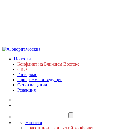
Новости
Конфликт на Ближнем Востоке
СВО
Интервью
Программы и ведущие
Сетка вещания
Редакция
Новости
Палестино-израильский конфликт